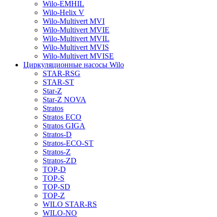
Wilo-EMHIL
Wilo-Helix V
Wilo-Multivert MVI
Wilo-Multivert MVIE
Wilo-Multivert MVIL
Wilo-Multivert MVIS
Wilo-Multivert MVISE
Циркуляционные насосы Wilo
STAR-RSG
STAR-ST
Star-Z
Star-Z NOVA
Stratos
Stratos ECO
Stratos GIGA
Stratos-D
Stratos-ECO-ST
Stratos-Z
Stratos-ZD
TOP-D
TOP-S
TOP-SD
TOP-Z
WILO STAR-RS
WILO-NO