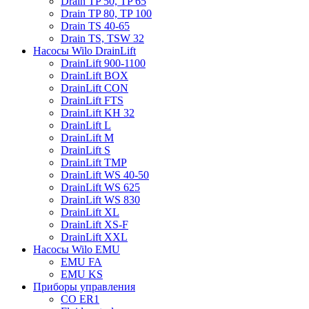
Drain TP 50, TP 65
Drain TP 80, TP 100
Drain TS 40-65
Drain TS, TSW 32
Насосы Wilo DrainLift
DrainLift 900-1100
DrainLift BOX
DrainLift CON
DrainLift FTS
DrainLift KH 32
DrainLift L
DrainLift M
DrainLift S
DrainLift TMP
DrainLift WS 40-50
DrainLift WS 625
DrainLift WS 830
DrainLift XL
DrainLift XS-F
DrainLift XXL
Насосы Wilo EMU
EMU FA
EMU KS
Приборы управления
CO ER1