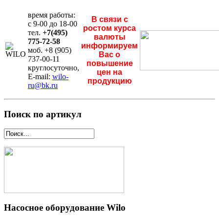
время работы:
В связи с
с 9-00 до 18-00
ростом курса
тел.
+7(495)
валюты
775-72-58
информируем
моб. +8 (905)
Вас о
737-00-11
повышение
круглосуточно,
цен на
E-mail:
wilo-
продукцию
ru@bk.ru
Поиск по артикул
Насосное оборудование Wilo