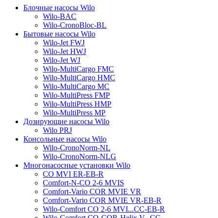
Блочные насосы Wilo
Wilo-BAC
Wilo-CronoBloc-BL
Бытовые насосы Wilo
Wilo-Jet FWJ
Wilo-Jet HWJ
Wilo-Jet WJ
Wilo-MultiCargo FMC
Wilo-MultiCargo HMC
Wilo-MultiCargo MC
Wilo-MultiPress FMP
Wilo-MultiPress HMP
Wilo-MultiPress MP
Дозирующие насосы Wilo
Wilo PRJ
Консольные насосы Wilo
Wilo-CronoNorm-NL
Wilo-CronoNorm-NLG
Многонасосные установки Wilo
CO MVI ER-EB-R
Comfort-N-CO 2-6 MVIS
Comfort-Vario COR MVIE VR
Comfort-Vario COR MVIE VR-EB-R
Wilo-Comfort CO 2-6 MVI...CC-EB-R
Wilo-Comfort CO-COR-Helix V...CC