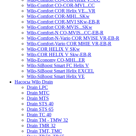
Wilo-Comfort CO-COR-MVI...CC
Wilo-Comfort COR Helix VE...VR
Wilo-Comfort COR-MHI...SKw
Wilo-Comfort COR-MVI SKw-EB-R
Wilo-Comfort COR-MVIS...SKw
Wilo-Comfort-N CO-MVIS...CC-EB-R
Wilo-Comfort-N-Vario COR MVISE VR-EB-R
Wilo-Comfort-Vario COR MHIE VR-EB-R
Wilo-COR HELIX V SKw
Wilo-COR HELIX V Skw-EB-R
Wilo-Economy CO-MHI...ER
Wilo-SiBoost Smart FC Helix V
Wilo-SiBoost Smart Helix EXCEL
Wilo-SiBoost Smart Helix VE
Насосы Wilo Drain
Drain LPC
Drain MTC
Drain MTS
Drain STS 40
Drain STS 65
Drain TC 40
Drain TM - TMW 32
Drain TMR 32
Drain TMT, TMC