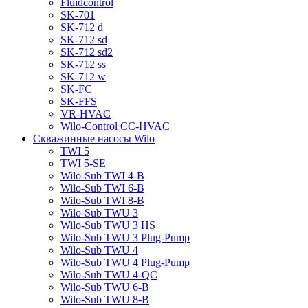
Fluidcontrol
SK-701
SK-712 d
SK-712 sd
SK-712 sd2
SK-712 ss
SK-712 w
SK-FC
SK-FFS
VR-HVAC
Wilo-Control CC-HVAC
Скважинные насосы Wilo
TWI 5
TWI 5-SE
Wilo-Sub TWI 4-B
Wilo-Sub TWI 6-B
Wilo-Sub TWI 8-B
Wilo-Sub TWU 3
Wilo-Sub TWU 3 HS
Wilo-Sub TWU 3 Plug-Pump
Wilo-Sub TWU 4
Wilo-Sub TWU 4 Plug-Pump
Wilo-Sub TWU 4-QC
Wilo-Sub TWU 6-B
Wilo-Sub TWU 8-B