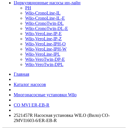
Циркуляционные насосы ин-лайн
PH
Wilo-CronoLine-IL
Wilo-CronoLine-IL-E
Wilo-CronoTwin-DL
Wilo-CronoTwin-DL-E
Wilo-VeroLine-IP-E
Wilo-VeroLine-IP-Z
Wilo-VeroLine-IPH-O
Wilo-VeroLine-IPH-W
Wilo-VeroLine-IPL
Wilo-VeroTwin-DP-E
Wilo-VeroTwin-DPL
Главная
Каталог насосов
Многонасосные установки Wilo
CO MVI ER-EB-R
2521457R Насосная установка WILO (Вило) CO-
2MVI1603-6/ER-EB-R