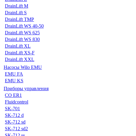
DrainLift M
DrainLift S
DrainLift TMP
DrainLift WS 40-50
DrainLift WS 625
DrainLift WS 830
DrainLift XL
DrainLift XS-F
DrainLift XXL
Насосы Wilo EMU
EMU FA
EMU KS
Приборы управления
CO ER1
Fluidcontrol
SK-701
SK-712 d
SK-712 sd
SK-712 sd2
SK-712 ss