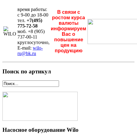
время работы:
В связи с
с 9-00 до 18-00
ростом курса
тел.
+7(495)
валюты
775-72-58
информируем
моб. +8 (905)
Вас о
737-00-11
повышение
круглосуточно,
цен на
E-mail:
wilo-
продукцию
ru@bk.ru
Поиск по артикул
Насосное оборудование Wilo