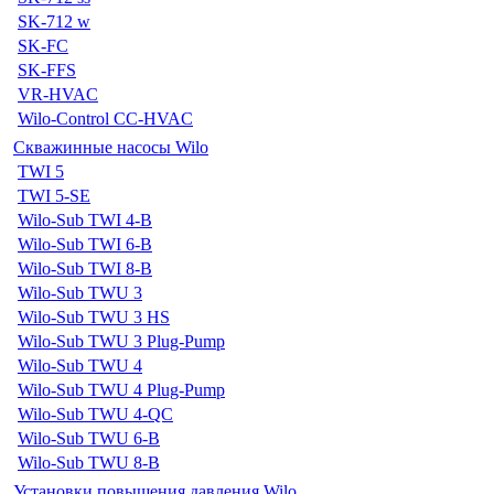
SK-712 w
SK-FC
SK-FFS
VR-HVAC
Wilo-Control CC-HVAC
Скважинные насосы Wilo
TWI 5
TWI 5-SE
Wilo-Sub TWI 4-B
Wilo-Sub TWI 6-B
Wilo-Sub TWI 8-B
Wilo-Sub TWU 3
Wilo-Sub TWU 3 HS
Wilo-Sub TWU 3 Plug-Pump
Wilo-Sub TWU 4
Wilo-Sub TWU 4 Plug-Pump
Wilo-Sub TWU 4-QC
Wilo-Sub TWU 6-B
Wilo-Sub TWU 8-B
Установки повышения давления Wilo