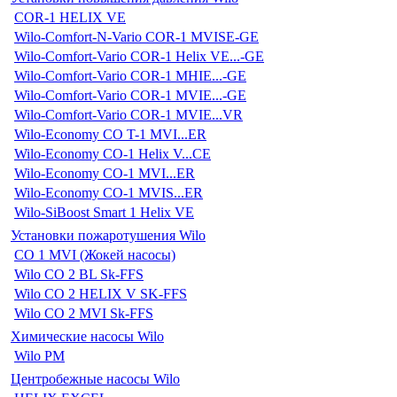
COR-1 HELIX VE
Wilo-Comfort-N-Vario COR-1 MVISE-GE
Wilo-Comfort-Vario COR-1 Helix VE...-GE
Wilo-Comfort-Vario COR-1 MHIE...-GE
Wilo-Comfort-Vario COR-1 MVIE...-GE
Wilo-Comfort-Vario COR-1 MVIE...VR
Wilo-Economy CO T-1 MVI...ER
Wilo-Economy CO-1 Helix V...CE
Wilo-Economy CO-1 MVI...ER
Wilo-Economy CO-1 MVIS...ER
Wilo-SiBoost Smart 1 Helix VE
Установки пожаротушения Wilo
CO 1 MVI (Жокей насосы)
Wilo CO 2 BL Sk-FFS
Wilo CO 2 HELIX V SK-FFS
Wilo CO 2 MVI Sk-FFS
Химические насосы Wilo
Wilo PM
Центробежные насосы Wilo