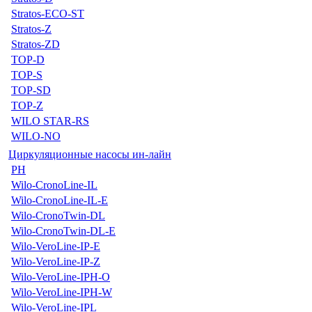
Stratos-ECO-ST
Stratos-Z
Stratos-ZD
TOP-D
TOP-S
TOP-SD
TOP-Z
WILO STAR-RS
WILO-NO
Циркуляционные насосы ин-лайн
PH
Wilo-CronoLine-IL
Wilo-CronoLine-IL-E
Wilo-CronoTwin-DL
Wilo-CronoTwin-DL-E
Wilo-VeroLine-IP-E
Wilo-VeroLine-IP-Z
Wilo-VeroLine-IPH-O
Wilo-VeroLine-IPH-W
Wilo-VeroLine-IPL