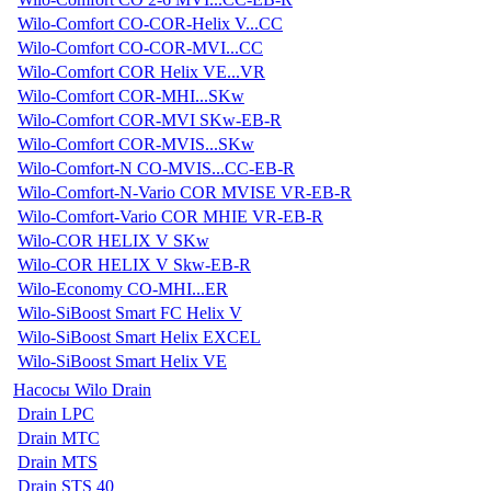
Wilo-Comfort CO-COR-Helix V...CC
Wilo-Comfort CO-COR-MVI...CC
Wilo-Comfort COR Helix VE...VR
Wilo-Comfort COR-MHI...SKw
Wilo-Comfort COR-MVI SKw-EB-R
Wilo-Comfort COR-MVIS...SKw
Wilo-Comfort-N CO-MVIS...CC-EB-R
Wilo-Comfort-N-Vario COR MVISE VR-EB-R
Wilo-Comfort-Vario COR MHIE VR-EB-R
Wilo-COR HELIX V SKw
Wilo-COR HELIX V Skw-EB-R
Wilo-Economy CO-MHI...ER
Wilo-SiBoost Smart FC Helix V
Wilo-SiBoost Smart Helix EXCEL
Wilo-SiBoost Smart Helix VE
Насосы Wilo Drain
Drain LPC
Drain MTC
Drain MTS
Drain STS 40