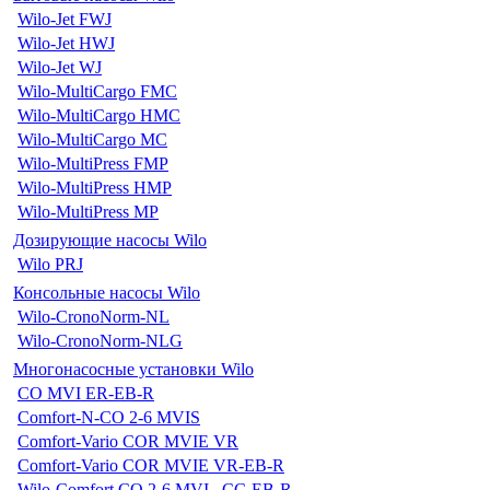
Wilo-Jet FWJ
Wilo-Jet HWJ
Wilo-Jet WJ
Wilo-MultiCargo FMC
Wilo-MultiCargo HMC
Wilo-MultiCargo MC
Wilo-MultiPress FMP
Wilo-MultiPress HMP
Wilo-MultiPress MP
Дозирующие насосы Wilo
Wilo PRJ
Консольные насосы Wilo
Wilo-CronoNorm-NL
Wilo-CronoNorm-NLG
Многонасосные установки Wilo
CO MVI ER-EB-R
Comfort-N-CO 2-6 MVIS
Comfort-Vario COR MVIE VR
Comfort-Vario COR MVIE VR-EB-R
Wilo-Comfort CO 2-6 MVI...CC-EB-R