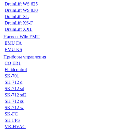
DrainLift WS 625
DrainLift WS 830
DrainLift XL
DrainLift XS-F
DrainLift XXL
Насосы Wilo EMU
EMU FA
EMU KS
Приборы управления
CO ER1
Fluidcontrol
SK-701
SK-712 d
SK-712 sd
SK-712 sd2
SK-712 ss
SK-712 w
SK-FC
SK-FFS
VR-HVAC