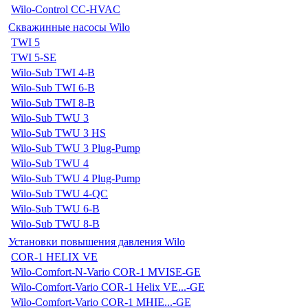
Wilo-Control CC-HVAC
Скважинные насосы Wilo
TWI 5
TWI 5-SE
Wilo-Sub TWI 4-B
Wilo-Sub TWI 6-B
Wilo-Sub TWI 8-B
Wilo-Sub TWU 3
Wilo-Sub TWU 3 HS
Wilo-Sub TWU 3 Plug-Pump
Wilo-Sub TWU 4
Wilo-Sub TWU 4 Plug-Pump
Wilo-Sub TWU 4-QC
Wilo-Sub TWU 6-B
Wilo-Sub TWU 8-B
Установки повышения давления Wilo
COR-1 HELIX VE
Wilo-Comfort-N-Vario COR-1 MVISE-GE
Wilo-Comfort-Vario COR-1 Helix VE...-GE
Wilo-Comfort-Vario COR-1 MHIE...-GE