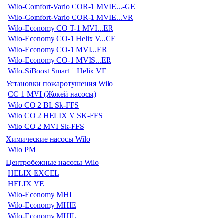
Wilo-Comfort-Vario COR-1 MVIE...-GE
Wilo-Comfort-Vario COR-1 MVIE...VR
Wilo-Economy CO T-1 MVI...ER
Wilo-Economy CO-1 Helix V...CE
Wilo-Economy CO-1 MVI...ER
Wilo-Economy CO-1 MVIS...ER
Wilo-SiBoost Smart 1 Helix VE
Установки пожаротушения Wilo
CO 1 MVI (Жокей насосы)
Wilo CO 2 BL Sk-FFS
Wilo CO 2 HELIX V SK-FFS
Wilo CO 2 MVI Sk-FFS
Химические насосы Wilo
Wilo PM
Центробежные насосы Wilo
HELIX EXCEL
HELIX VE
Wilo-Economy MHI
Wilo-Economy MHIE
Wilo-Economy MHIL