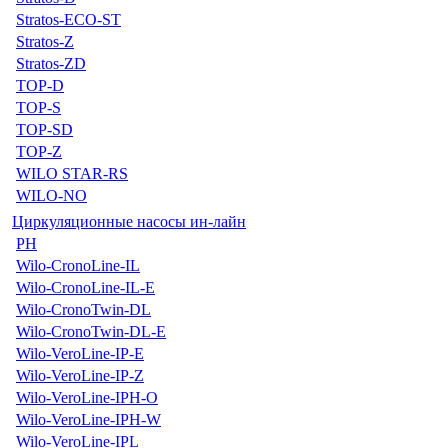
Stratos-ECO-ST
Stratos-Z
Stratos-ZD
TOP-D
TOP-S
TOP-SD
TOP-Z
WILO STAR-RS
WILO-NO
Циркуляционные насосы ин-лайн
PH
Wilo-CronoLine-IL
Wilo-CronoLine-IL-E
Wilo-CronoTwin-DL
Wilo-CronoTwin-DL-E
Wilo-VeroLine-IP-E
Wilo-VeroLine-IP-Z
Wilo-VeroLine-IPH-O
Wilo-VeroLine-IPH-W
Wilo-VeroLine-IPL