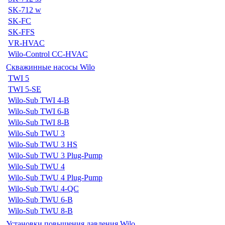
SK-712 w
SK-FC
SK-FFS
VR-HVAC
Wilo-Control CC-HVAC
Скважинные насосы Wilo
TWI 5
TWI 5-SE
Wilo-Sub TWI 4-B
Wilo-Sub TWI 6-B
Wilo-Sub TWI 8-B
Wilo-Sub TWU 3
Wilo-Sub TWU 3 HS
Wilo-Sub TWU 3 Plug-Pump
Wilo-Sub TWU 4
Wilo-Sub TWU 4 Plug-Pump
Wilo-Sub TWU 4-QC
Wilo-Sub TWU 6-B
Wilo-Sub TWU 8-B
Установки повышения давления Wilo