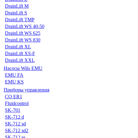
DrainLift M
DrainLift S
DrainLift TMP
DrainLift WS 40-50
DrainLift WS 625
DrainLift WS 830
DrainLift XL
DrainLift XS-F
DrainLift XXL
Насосы Wilo EMU
EMU FA
EMU KS
Приборы управления
CO ER1
Fluidcontrol
SK-701
SK-712 d
SK-712 sd
SK-712 sd2
SK-712 ss