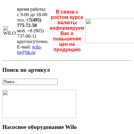
время работы:
В связи с
с 9-00 до 18-00
ростом курса
тел.
+7(495)
валюты
775-72-58
информируем
моб. +8 (905)
Вас о
737-00-11
повышение
круглосуточно,
цен на
E-mail:
wilo-
продукцию
ru@bk.ru
Поиск по артикул
Насосное оборудование Wilo