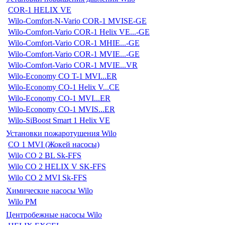
COR-1 HELIX VE
Wilo-Comfort-N-Vario COR-1 MVISE-GE
Wilo-Comfort-Vario COR-1 Helix VE...-GE
Wilo-Comfort-Vario COR-1 MHIE...-GE
Wilo-Comfort-Vario COR-1 MVIE...-GE
Wilo-Comfort-Vario COR-1 MVIE...VR
Wilo-Economy CO T-1 MVI...ER
Wilo-Economy CO-1 Helix V...CE
Wilo-Economy CO-1 MVI...ER
Wilo-Economy CO-1 MVIS...ER
Wilo-SiBoost Smart 1 Helix VE
Установки пожаротушения Wilo
CO 1 MVI (Жокей насосы)
Wilo CO 2 BL Sk-FFS
Wilo CO 2 HELIX V SK-FFS
Wilo CO 2 MVI Sk-FFS
Химические насосы Wilo
Wilo PM
Центробежные насосы Wilo