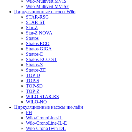
Wilo-Multivert MVIS
Wilo-Multivert MVISE
Циркуляционные насосы Wilo
STAR-RSG
STAR-ST
Star-Z
Star-Z NOVA
Stratos
Stratos ECO
Stratos GIGA
Stratos-D
Stratos-ECO-ST
Stratos-Z
Stratos-ZD
TOP-D
TOP-S
TOP-SD
TOP-Z
WILO STAR-RS
WILO-NO
Циркуляционные насосы ин-лайн
PH
Wilo-CronoLine-IL
Wilo-CronoLine-IL-E
Wilo-CronoTwin-DL