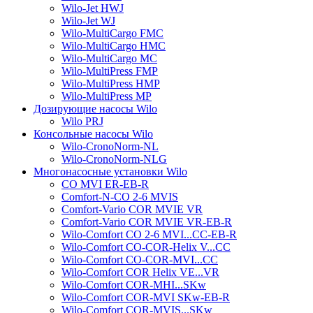
Wilo-Jet HWJ
Wilo-Jet WJ
Wilo-MultiCargo FMC
Wilo-MultiCargo HMC
Wilo-MultiCargo MC
Wilo-MultiPress FMP
Wilo-MultiPress HMP
Wilo-MultiPress MP
Дозирующие насосы Wilo
Wilo PRJ
Консольные насосы Wilo
Wilo-CronoNorm-NL
Wilo-CronoNorm-NLG
Многонасосные установки Wilo
CO MVI ER-EB-R
Comfort-N-CO 2-6 MVIS
Comfort-Vario COR MVIE VR
Comfort-Vario COR MVIE VR-EB-R
Wilo-Comfort CO 2-6 MVI...CC-EB-R
Wilo-Comfort CO-COR-Helix V...CC
Wilo-Comfort CO-COR-MVI...CC
Wilo-Comfort COR Helix VE...VR
Wilo-Comfort COR-MHI...SKw
Wilo-Comfort COR-MVI SKw-EB-R
Wilo-Comfort COR-MVIS...SKw