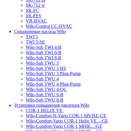
SK-712 w
SK-FC
SK-FFS
VR-HVAC
Wilo-Control CC-HVAC
Скважинные насосы Wilo
TWI 5
TWI 5-SE
Wilo-Sub TWI 4-B
Wilo-Sub TWI 6-B
Wilo-Sub TWI 8-B
Wilo-Sub TWU 3
Wilo-Sub TWU 3 HS
Wilo-Sub TWU 3 Plug-Pump
Wilo-Sub TWU 4
Wilo-Sub TWU 4 Plug-Pump
Wilo-Sub TWU 4-QC
Wilo-Sub TWU 6-B
Wilo-Sub TWU 8-B
Установки повышения давления Wilo
COR-1 HELIX VE
Wilo-Comfort-N-Vario COR-1 MVISE-GE
Wilo-Comfort-Vario COR-1 Helix VE...-GE
Wilo-Comfort-Vario COR-1 MHIE...-GE