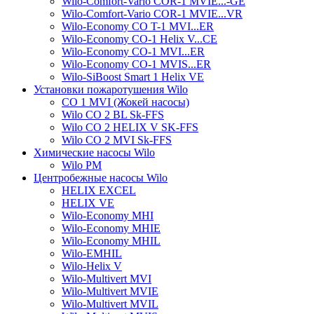
Wilo-Comfort-Vario COR-1 MVIE...-GE
Wilo-Comfort-Vario COR-1 MVIE...VR
Wilo-Economy CO T-1 MVI...ER
Wilo-Economy CO-1 Helix V...CE
Wilo-Economy CO-1 MVI...ER
Wilo-Economy CO-1 MVIS...ER
Wilo-SiBoost Smart 1 Helix VE
Установки пожаротушения Wilo
CO 1 MVI (Жокей насосы)
Wilo CO 2 BL Sk-FFS
Wilo CO 2 HELIX V SK-FFS
Wilo CO 2 MVI Sk-FFS
Химические насосы Wilo
Wilo PM
Центробежные насосы Wilo
HELIX EXCEL
HELIX VE
Wilo-Economy MHI
Wilo-Economy MHIE
Wilo-Economy MHIL
Wilo-EMHIL
Wilo-Helix V
Wilo-Multivert MVI
Wilo-Multivert MVIE
Wilo-Multivert MVIL