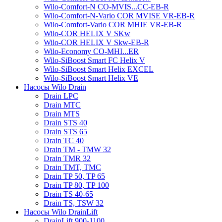
Wilo-Comfort-N CO-MVIS...CC-EB-R
Wilo-Comfort-N-Vario COR MVISE VR-EB-R
Wilo-Comfort-Vario COR MHIE VR-EB-R
Wilo-COR HELIX V SKw
Wilo-COR HELIX V Skw-EB-R
Wilo-Economy CO-MHI...ER
Wilo-SiBoost Smart FC Helix V
Wilo-SiBoost Smart Helix EXCEL
Wilo-SiBoost Smart Helix VE
Насосы Wilo Drain
Drain LPC
Drain MTC
Drain MTS
Drain STS 40
Drain STS 65
Drain TC 40
Drain TM - TMW 32
Drain TMR 32
Drain TMT, TMC
Drain TP 50, TP 65
Drain TP 80, TP 100
Drain TS 40-65
Drain TS, TSW 32
Насосы Wilo DrainLift
DrainLift 900-1100