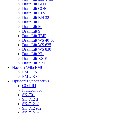
DrainLift BOX
DrainLift CON
DrainLift FTS
DrainLift KH 32
DrainLift L
DrainLift M
DrainLift S
DrainLift TMP
DrainLift WS 40-50
DrainLift WS 625
DrainLift WS 830
DrainLift XL
DrainLift XS-F
DrainLift XXL
Насосы Wilo EMU
EMU FA
EMU KS
Приборы управления
CO ER1
Fluidcontrol
SK-701
SK-712 d
SK-712 sd
SK-712 sd2
SK-712 ss