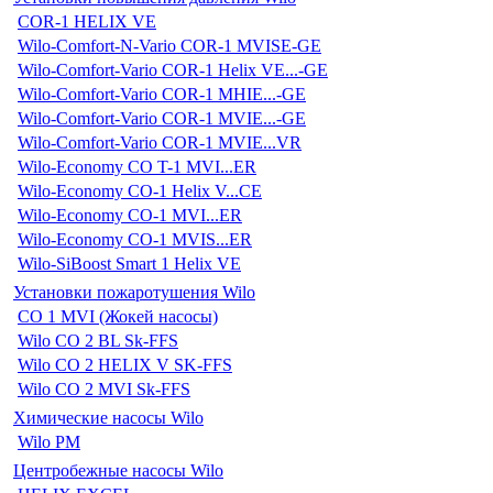
COR-1 HELIX VE
Wilo-Comfort-N-Vario COR-1 MVISE-GE
Wilo-Comfort-Vario COR-1 Helix VE...-GE
Wilo-Comfort-Vario COR-1 MHIE...-GE
Wilo-Comfort-Vario COR-1 MVIE...-GE
Wilo-Comfort-Vario COR-1 MVIE...VR
Wilo-Economy CO T-1 MVI...ER
Wilo-Economy CO-1 Helix V...CE
Wilo-Economy CO-1 MVI...ER
Wilo-Economy CO-1 MVIS...ER
Wilo-SiBoost Smart 1 Helix VE
Установки пожаротушения Wilo
CO 1 MVI (Жокей насосы)
Wilo CO 2 BL Sk-FFS
Wilo CO 2 HELIX V SK-FFS
Wilo CO 2 MVI Sk-FFS
Химические насосы Wilo
Wilo PM
Центробежные насосы Wilo