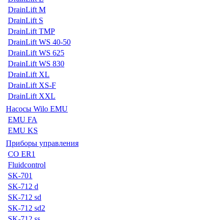
DrainLift M
DrainLift S
DrainLift TMP
DrainLift WS 40-50
DrainLift WS 625
DrainLift WS 830
DrainLift XL
DrainLift XS-F
DrainLift XXL
Насосы Wilo EMU
EMU FA
EMU KS
Приборы управления
CO ER1
Fluidcontrol
SK-701
SK-712 d
SK-712 sd
SK-712 sd2
SK-712 ss