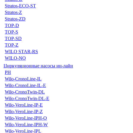
Stratos-ECO-ST
Stratos-Z
Stratos-ZD
TOP-D
TOP-S
TOP-SD
TOP-Z
WILO STAR-RS
WILO-NO
Циркуляционные насосы ин-лайн
PH
Wilo-CronoLine-IL
Wilo-CronoLine-IL-E
Wilo-CronoTwin-DL
Wilo-CronoTwin-DL-E
Wilo-VeroLine-IP-E
Wilo-VeroLine-IP-Z
Wilo-VeroLine-IPH-O
Wilo-VeroLine-IPH-W
Wilo-VeroLine-IPL