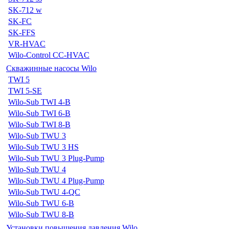
SK-712 w
SK-FC
SK-FFS
VR-HVAC
Wilo-Control CC-HVAC
Скважинные насосы Wilo
TWI 5
TWI 5-SE
Wilo-Sub TWI 4-B
Wilo-Sub TWI 6-B
Wilo-Sub TWI 8-B
Wilo-Sub TWU 3
Wilo-Sub TWU 3 HS
Wilo-Sub TWU 3 Plug-Pump
Wilo-Sub TWU 4
Wilo-Sub TWU 4 Plug-Pump
Wilo-Sub TWU 4-QC
Wilo-Sub TWU 6-B
Wilo-Sub TWU 8-B
Установки повышения давления Wilo