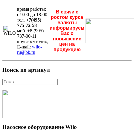
время работы:
В связи с
с 9-00 до 18-00
ростом курса
тел.
+7(495)
валюты
775-72-58
информируем
моб. +8 (905)
Вас о
737-00-11
повышение
круглосуточно,
цен на
E-mail:
wilo-
продукцию
ru@bk.ru
Поиск по артикул
Насосное оборудование Wilo