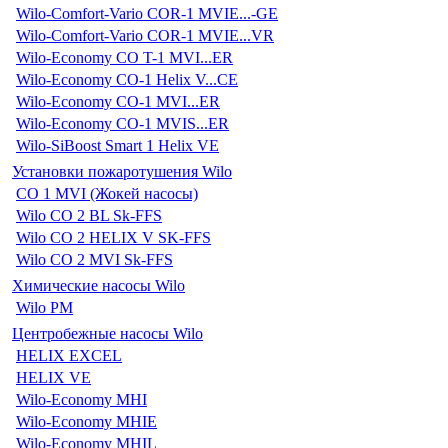
Wilo-Comfort-Vario COR-1 MVIE...-GE
Wilo-Comfort-Vario COR-1 MVIE...VR
Wilo-Economy CO T-1 MVI...ER
Wilo-Economy CO-1 Helix V...CE
Wilo-Economy CO-1 MVI...ER
Wilo-Economy CO-1 MVIS...ER
Wilo-SiBoost Smart 1 Helix VE
Установки пожаротушения Wilo
CO 1 MVI (Жокей насосы)
Wilo CO 2 BL Sk-FFS
Wilo CO 2 HELIX V SK-FFS
Wilo CO 2 MVI Sk-FFS
Химические насосы Wilo
Wilo PM
Центробежные насосы Wilo
HELIX EXCEL
HELIX VE
Wilo-Economy MHI
Wilo-Economy MHIE
Wilo-Economy MHIL