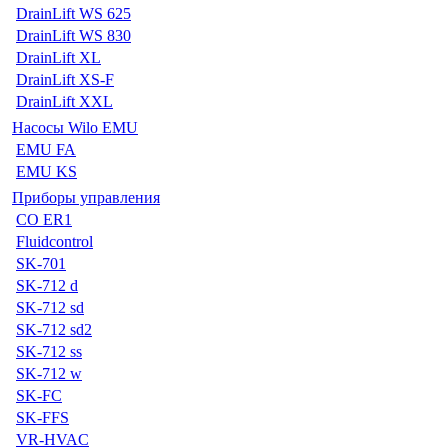
DrainLift WS 625
DrainLift WS 830
DrainLift XL
DrainLift XS-F
DrainLift XXL
Насосы Wilo EMU
EMU FA
EMU KS
Приборы управления
CO ER1
Fluidcontrol
SK-701
SK-712 d
SK-712 sd
SK-712 sd2
SK-712 ss
SK-712 w
SK-FC
SK-FFS
VR-HVAC