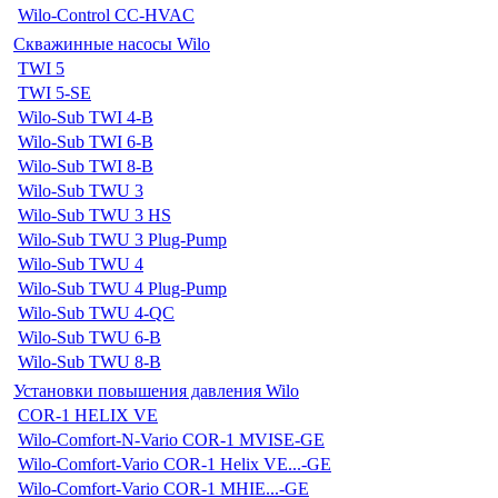
Wilo-Control CC-HVAC
Скважинные насосы Wilo
TWI 5
TWI 5-SE
Wilo-Sub TWI 4-B
Wilo-Sub TWI 6-B
Wilo-Sub TWI 8-B
Wilo-Sub TWU 3
Wilo-Sub TWU 3 HS
Wilo-Sub TWU 3 Plug-Pump
Wilo-Sub TWU 4
Wilo-Sub TWU 4 Plug-Pump
Wilo-Sub TWU 4-QC
Wilo-Sub TWU 6-B
Wilo-Sub TWU 8-B
Установки повышения давления Wilo
COR-1 HELIX VE
Wilo-Comfort-N-Vario COR-1 MVISE-GE
Wilo-Comfort-Vario COR-1 Helix VE...-GE
Wilo-Comfort-Vario COR-1 MHIE...-GE