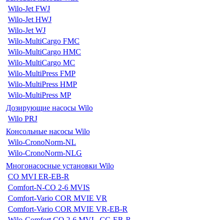
Wilo-Jet FWJ
Wilo-Jet HWJ
Wilo-Jet WJ
Wilo-MultiCargo FMC
Wilo-MultiCargo HMC
Wilo-MultiCargo MC
Wilo-MultiPress FMP
Wilo-MultiPress HMP
Wilo-MultiPress MP
Дозирующие насосы Wilo
Wilo PRJ
Консольные насосы Wilo
Wilo-CronoNorm-NL
Wilo-CronoNorm-NLG
Многонасосные установки Wilo
CO MVI ER-EB-R
Comfort-N-CO 2-6 MVIS
Comfort-Vario COR MVIE VR
Comfort-Vario COR MVIE VR-EB-R
Wilo-Comfort CO 2-6 MVI...CC-EB-R