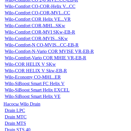
Wilo-Comfort CO-COR-Helix V...CC
Wilo-Comfort CO-COR-MVI...CC
Wilo-Comfort COR Helix VE...VR
Wilo-Comfort COR-MHI...SKw
Wilo-Comfort COR-MVI SKw-EB-R
Wilo-Comfort COR-MVIS...SKw
Wilo-Comfort-N CO-MVIS...CC-EB-R
Wilo-Comfort-N-Vario COR MVISE VR-EB-R
Wilo-Comfort-Vario COR MHIE VR-EB-R
Wilo-COR HELIX V SKw
Wilo-COR HELIX V Skw-EB-R
Wilo-Economy CO-MHI...ER
Wilo-SiBoost Smart FC Helix V
Wilo-SiBoost Smart Helix EXCEL
Wilo-SiBoost Smart Helix VE
Насосы Wilo Drain
Drain LPC
Drain MTC
Drain MTS
Drain STS 40