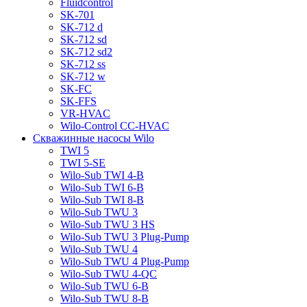
Fluidcontrol
SK-701
SK-712 d
SK-712 sd
SK-712 sd2
SK-712 ss
SK-712 w
SK-FC
SK-FFS
VR-HVAC
Wilo-Control CC-HVAC
Скважинные насосы Wilo
TWI 5
TWI 5-SE
Wilo-Sub TWI 4-B
Wilo-Sub TWI 6-B
Wilo-Sub TWI 8-B
Wilo-Sub TWU 3
Wilo-Sub TWU 3 HS
Wilo-Sub TWU 3 Plug-Pump
Wilo-Sub TWU 4
Wilo-Sub TWU 4 Plug-Pump
Wilo-Sub TWU 4-QC
Wilo-Sub TWU 6-B
Wilo-Sub TWU 8-B