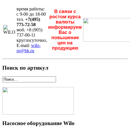
время работы:
В связи с
с 9-00 до 18-00
ростом курса
тел.
+7(495)
валюты
775-72-58
информируем
моб. +8 (905)
Вас о
737-00-11
повышение
круглосуточно,
цен на
E-mail:
wilo-
продукцию
ru@bk.ru
Поиск по артикул
Насосное оборудование Wilo