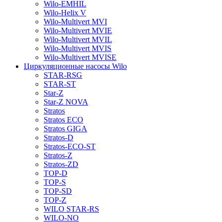
Wilo-EMHIL
Wilo-Helix V
Wilo-Multivert MVI
Wilo-Multivert MVIE
Wilo-Multivert MVIL
Wilo-Multivert MVIS
Wilo-Multivert MVISE
Циркуляционные насосы Wilo
STAR-RSG
STAR-ST
Star-Z
Star-Z NOVA
Stratos
Stratos ECO
Stratos GIGA
Stratos-D
Stratos-ECO-ST
Stratos-Z
Stratos-ZD
TOP-D
TOP-S
TOP-SD
TOP-Z
WILO STAR-RS
WILO-NO