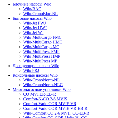
Блочные насосы Wilo
Wilo-BAC
Wilo-CronoBloc-BL
Бытовые насосы Wilo
Wilo-Jet FWJ
Wilo-Jet HWJ
Wilo-Jet WJ
Wilo-MultiCargo FMC
Wilo-MultiCargo HMC
Wilo-MultiCargo MC
Wilo-MultiPress FMP
Wilo-MultiPress HMP
Wilo-MultiPress MP
Дозирующие насосы Wilo
Wilo PRJ
Консольные насосы Wilo
Wilo-CronoNorm-NL
Wilo-CronoNorm-NLG
Многонасосные установки Wilo
CO MVI ER-EB-R
Comfort-N-CO 2-6 MVIS
Comfort-Vario COR MVIE VR
Comfort-Vario COR MVIE VR-EB-R
Wilo-Comfort CO 2-6 MVI...CC-EB-R
Wilo-Comfort CO-COR-Helix V...CC