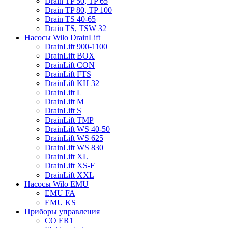
Drain TP 50, TP 65
Drain TP 80, TP 100
Drain TS 40-65
Drain TS, TSW 32
Насосы Wilo DrainLift
DrainLift 900-1100
DrainLift BOX
DrainLift CON
DrainLift FTS
DrainLift KH 32
DrainLift L
DrainLift M
DrainLift S
DrainLift TMP
DrainLift WS 40-50
DrainLift WS 625
DrainLift WS 830
DrainLift XL
DrainLift XS-F
DrainLift XXL
Насосы Wilo EMU
EMU FA
EMU KS
Приборы управления
CO ER1