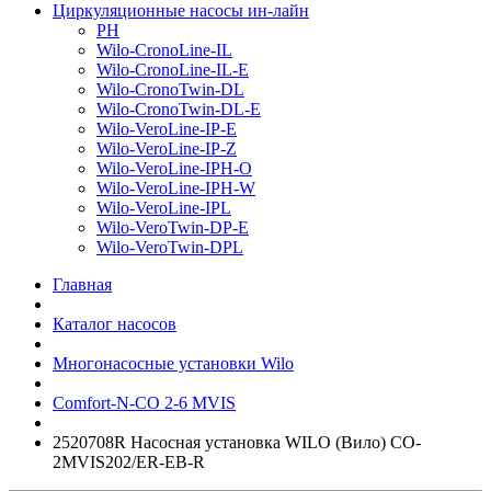
Циркуляционные насосы ин-лайн
PH
Wilo-CronoLine-IL
Wilo-CronoLine-IL-E
Wilo-CronoTwin-DL
Wilo-CronoTwin-DL-E
Wilo-VeroLine-IP-E
Wilo-VeroLine-IP-Z
Wilo-VeroLine-IPH-O
Wilo-VeroLine-IPH-W
Wilo-VeroLine-IPL
Wilo-VeroTwin-DP-E
Wilo-VeroTwin-DPL
Главная
Каталог насосов
Многонасосные установки Wilo
Comfort-N-CO 2-6 MVIS
2520708R Насосная установка WILO (Вило) CO-
2MVIS202/ER-EB-R