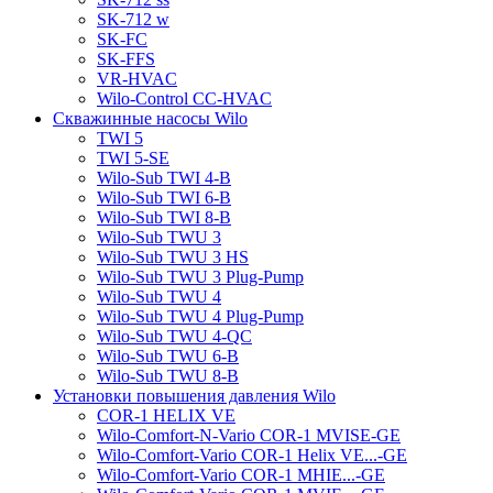
SK-712 w
SK-FC
SK-FFS
VR-HVAC
Wilo-Control CC-HVAC
Скважинные насосы Wilo
TWI 5
TWI 5-SE
Wilo-Sub TWI 4-B
Wilo-Sub TWI 6-B
Wilo-Sub TWI 8-B
Wilo-Sub TWU 3
Wilo-Sub TWU 3 HS
Wilo-Sub TWU 3 Plug-Pump
Wilo-Sub TWU 4
Wilo-Sub TWU 4 Plug-Pump
Wilo-Sub TWU 4-QC
Wilo-Sub TWU 6-B
Wilo-Sub TWU 8-B
Установки повышения давления Wilo
COR-1 HELIX VE
Wilo-Comfort-N-Vario COR-1 MVISE-GE
Wilo-Comfort-Vario COR-1 Helix VE...-GE
Wilo-Comfort-Vario COR-1 MHIE...-GE