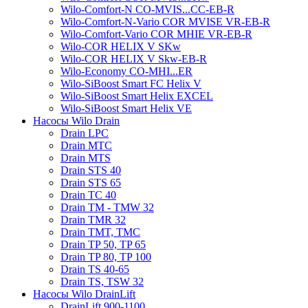
Wilo-Comfort-N CO-MVIS...CC-EB-R
Wilo-Comfort-N-Vario COR MVISE VR-EB-R
Wilo-Comfort-Vario COR MHIE VR-EB-R
Wilo-COR HELIX V SKw
Wilo-COR HELIX V Skw-EB-R
Wilo-Economy CO-MHI...ER
Wilo-SiBoost Smart FC Helix V
Wilo-SiBoost Smart Helix EXCEL
Wilo-SiBoost Smart Helix VE
Насосы Wilo Drain
Drain LPC
Drain MTC
Drain MTS
Drain STS 40
Drain STS 65
Drain TC 40
Drain TM - TMW 32
Drain TMR 32
Drain TMT, TMC
Drain TP 50, TP 65
Drain TP 80, TP 100
Drain TS 40-65
Drain TS, TSW 32
Насосы Wilo DrainLift
DrainLift 900-1100