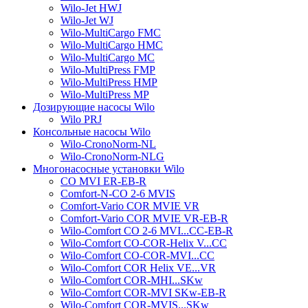
Wilo-Jet HWJ
Wilo-Jet WJ
Wilo-MultiCargo FMC
Wilo-MultiCargo HMC
Wilo-MultiCargo MC
Wilo-MultiPress FMP
Wilo-MultiPress HMP
Wilo-MultiPress MP
Дозирующие насосы Wilo
Wilo PRJ
Консольные насосы Wilo
Wilo-CronoNorm-NL
Wilo-CronoNorm-NLG
Многонасосные установки Wilo
CO MVI ER-EB-R
Comfort-N-CO 2-6 MVIS
Comfort-Vario COR MVIE VR
Comfort-Vario COR MVIE VR-EB-R
Wilo-Comfort CO 2-6 MVI...CC-EB-R
Wilo-Comfort CO-COR-Helix V...CC
Wilo-Comfort CO-COR-MVI...CC
Wilo-Comfort COR Helix VE...VR
Wilo-Comfort COR-MHI...SKw
Wilo-Comfort COR-MVI SKw-EB-R
Wilo-Comfort COR-MVIS...SKw