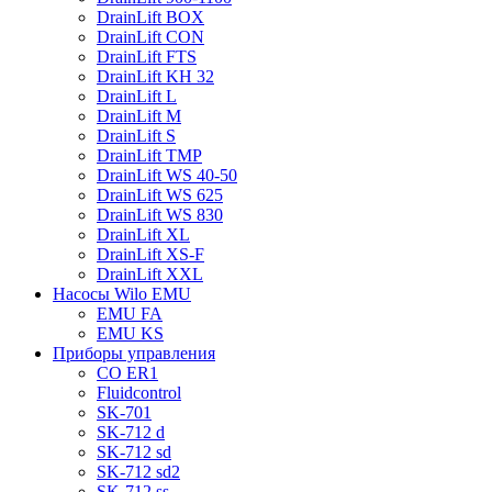
DrainLift BOX
DrainLift CON
DrainLift FTS
DrainLift KH 32
DrainLift L
DrainLift M
DrainLift S
DrainLift TMP
DrainLift WS 40-50
DrainLift WS 625
DrainLift WS 830
DrainLift XL
DrainLift XS-F
DrainLift XXL
Насосы Wilo EMU
EMU FA
EMU KS
Приборы управления
CO ER1
Fluidcontrol
SK-701
SK-712 d
SK-712 sd
SK-712 sd2
SK-712 ss