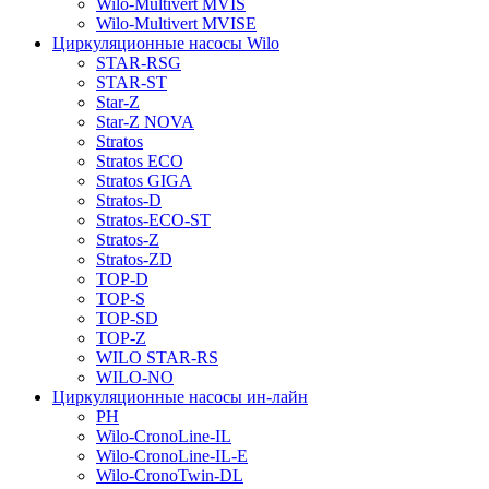
Wilo-Multivert MVIS
Wilo-Multivert MVISE
Циркуляционные насосы Wilo
STAR-RSG
STAR-ST
Star-Z
Star-Z NOVA
Stratos
Stratos ECO
Stratos GIGA
Stratos-D
Stratos-ECO-ST
Stratos-Z
Stratos-ZD
TOP-D
TOP-S
TOP-SD
TOP-Z
WILO STAR-RS
WILO-NO
Циркуляционные насосы ин-лайн
PH
Wilo-CronoLine-IL
Wilo-CronoLine-IL-E
Wilo-CronoTwin-DL