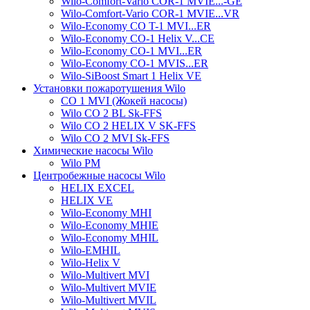
Wilo-Comfort-Vario COR-1 MVIE...-GE
Wilo-Comfort-Vario COR-1 MVIE...VR
Wilo-Economy CO T-1 MVI...ER
Wilo-Economy CO-1 Helix V...CE
Wilo-Economy CO-1 MVI...ER
Wilo-Economy CO-1 MVIS...ER
Wilo-SiBoost Smart 1 Helix VE
Установки пожаротушения Wilo
CO 1 MVI (Жокей насосы)
Wilo CO 2 BL Sk-FFS
Wilo CO 2 HELIX V SK-FFS
Wilo CO 2 MVI Sk-FFS
Химические насосы Wilo
Wilo PM
Центробежные насосы Wilo
HELIX EXCEL
HELIX VE
Wilo-Economy MHI
Wilo-Economy MHIE
Wilo-Economy MHIL
Wilo-EMHIL
Wilo-Helix V
Wilo-Multivert MVI
Wilo-Multivert MVIE
Wilo-Multivert MVIL