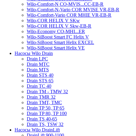
Wilo-Comfort-N CO-MVIS...CC-EB-R
Wilo-Comfort-N-Vario COR MVISE VR-EB-R
Wilo-Comfort-Vario COR MHIE VR-EB-R
Wilo-COR HELIX V SKw
Wilo-COR HELIX V Skw-EB-R
Wilo-Economy CO-MHI...ER
Wilo-SiBoost Smart FC Helix V
Wilo-SiBoost Smart Helix EXCEL
Wilo-SiBoost Smart Helix VE
Насосы Wilo Drain
Drain LPC
Drain MTC
Drain MTS
Drain STS 40
Drain STS 65
Drain TC 40
Drain TM - TMW 32
Drain TMR 32
Drain TMT, TMC
Drain TP 50, TP 65
Drain TP 80, TP 100
Drain TS 40-65
Drain TS, TSW 32
Насосы Wilo DrainLift
DrainLift 900-1100