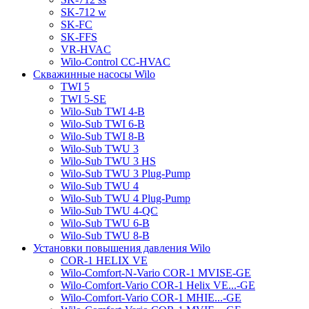
SK-712 w
SK-FC
SK-FFS
VR-HVAC
Wilo-Control CC-HVAC
Скважинные насосы Wilo
TWI 5
TWI 5-SE
Wilo-Sub TWI 4-B
Wilo-Sub TWI 6-B
Wilo-Sub TWI 8-B
Wilo-Sub TWU 3
Wilo-Sub TWU 3 HS
Wilo-Sub TWU 3 Plug-Pump
Wilo-Sub TWU 4
Wilo-Sub TWU 4 Plug-Pump
Wilo-Sub TWU 4-QC
Wilo-Sub TWU 6-B
Wilo-Sub TWU 8-B
Установки повышения давления Wilo
COR-1 HELIX VE
Wilo-Comfort-N-Vario COR-1 MVISE-GE
Wilo-Comfort-Vario COR-1 Helix VE...-GE
Wilo-Comfort-Vario COR-1 MHIE...-GE