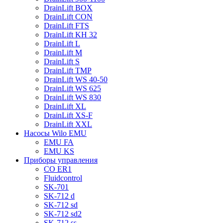
DrainLift BOX
DrainLift CON
DrainLift FTS
DrainLift KH 32
DrainLift L
DrainLift M
DrainLift S
DrainLift TMP
DrainLift WS 40-50
DrainLift WS 625
DrainLift WS 830
DrainLift XL
DrainLift XS-F
DrainLift XXL
Насосы Wilo EMU
EMU FA
EMU KS
Приборы управления
CO ER1
Fluidcontrol
SK-701
SK-712 d
SK-712 sd
SK-712 sd2
SK-712 ss