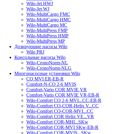
Wilo-Jet HWJ
Wilo-Jet WJ
Wilo-MultiCargo FMC
Wilo-MultiCargo HMC
Wilo-MultiCargo MC
Wilo-MultiPress FMP
Wilo-MultiPress HMP
Wilo-MultiPress MP
Дозирующие насосы Wilo
Wilo PRJ
Консольные насосы Wilo
Wilo-CronoNorm-NL
Wilo-CronoNorm-NLG
Многонасосные установки Wilo
CO MVI ER-EB-R
Comfort-N-CO 2-6 MVIS
Comfort-Vario COR MVIE VR
Comfort-Vario COR MVIE VR-EB-R
Wilo-Comfort CO 2-6 MVI...CC-EB-R
Wilo-Comfort CO-COR-Helix V...CC
Wilo-Comfort CO-COR-MVI...CC
Wilo-Comfort COR Helix VE...VR
Wilo-Comfort COR-MHI...SKw
Wilo-Comfort COR-MVI SKw-EB-R
Wilo-Comfort COR-MVIS...SKw