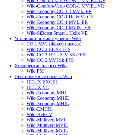
Wilo-Comfort-Vario COR-1 MVIE...-GE
Wilo-Comfort-Vario COR-1 MVIE...VR
Wilo-Economy CO T-1 MVI...ER
Wilo-Economy CO-1 Helix V...CE
Wilo-Economy CO-1 MVI...ER
Wilo-Economy CO-1 MVIS...ER
Wilo-SiBoost Smart 1 Helix VE
Установки пожаротушения Wilo
CO 1 MVI (Жокей насосы)
Wilo CO 2 BL Sk-FFS
Wilo CO 2 HELIX V SK-FFS
Wilo CO 2 MVI Sk-FFS
Химические насосы Wilo
Wilo PM
Центробежные насосы Wilo
HELIX EXCEL
HELIX VE
Wilo-Economy MHI
Wilo-Economy MHIE
Wilo-Economy MHIL
Wilo-EMHIL
Wilo-Helix V
Wilo-Multivert MVI
Wilo-Multivert MVIE
Wilo-Multivert MVIL