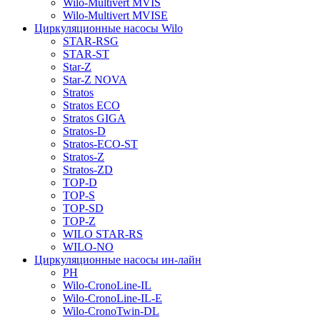
Wilo-Multivert MVIS
Wilo-Multivert MVISE
Циркуляционные насосы Wilo
STAR-RSG
STAR-ST
Star-Z
Star-Z NOVA
Stratos
Stratos ECO
Stratos GIGA
Stratos-D
Stratos-ECO-ST
Stratos-Z
Stratos-ZD
TOP-D
TOP-S
TOP-SD
TOP-Z
WILO STAR-RS
WILO-NO
Циркуляционные насосы ин-лайн
PH
Wilo-CronoLine-IL
Wilo-CronoLine-IL-E
Wilo-CronoTwin-DL