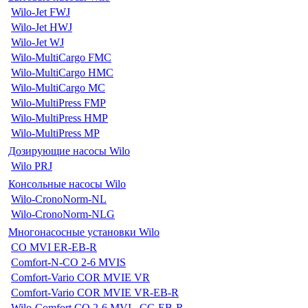
Wilo-Jet FWJ
Wilo-Jet HWJ
Wilo-Jet WJ
Wilo-MultiCargo FMC
Wilo-MultiCargo HMC
Wilo-MultiCargo MC
Wilo-MultiPress FMP
Wilo-MultiPress HMP
Wilo-MultiPress MP
Дозирующие насосы Wilo
Wilo PRJ
Консольные насосы Wilo
Wilo-CronoNorm-NL
Wilo-CronoNorm-NLG
Многонасосные установки Wilo
CO MVI ER-EB-R
Comfort-N-CO 2-6 MVIS
Comfort-Vario COR MVIE VR
Comfort-Vario COR MVIE VR-EB-R
Wilo-Comfort CO 2-6 MVI...CC-EB-R