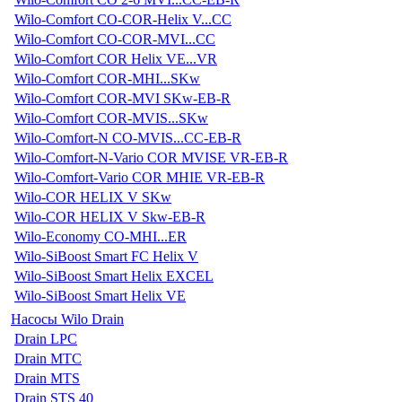
Wilo-Comfort CO-COR-Helix V...CC
Wilo-Comfort CO-COR-MVI...CC
Wilo-Comfort COR Helix VE...VR
Wilo-Comfort COR-MHI...SKw
Wilo-Comfort COR-MVI SKw-EB-R
Wilo-Comfort COR-MVIS...SKw
Wilo-Comfort-N CO-MVIS...CC-EB-R
Wilo-Comfort-N-Vario COR MVISE VR-EB-R
Wilo-Comfort-Vario COR MHIE VR-EB-R
Wilo-COR HELIX V SKw
Wilo-COR HELIX V Skw-EB-R
Wilo-Economy CO-MHI...ER
Wilo-SiBoost Smart FC Helix V
Wilo-SiBoost Smart Helix EXCEL
Wilo-SiBoost Smart Helix VE
Насосы Wilo Drain
Drain LPC
Drain MTC
Drain MTS
Drain STS 40