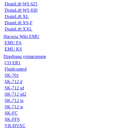
DrainLift WS 625
DrainLift WS 830
DrainLift XL
DrainLift XS-F
DrainLift XXL
Насосы Wilo EMU
EMU FA
EMU KS
Приборы управления
CO ER1
Fluidcontrol
SK-701
SK-712 d
SK-712 sd
SK-712 sd2
SK-712 ss
SK-712 w
SK-FC
SK-FFS
VR-HVAC