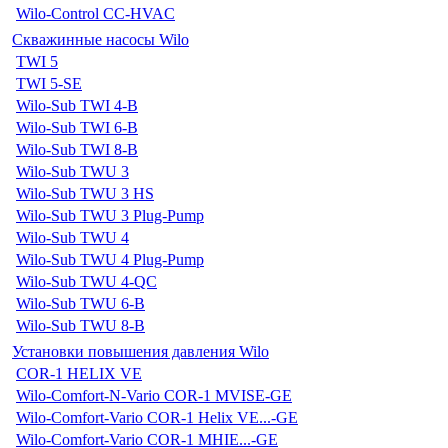
Wilo-Control CC-HVAC
Скважинные насосы Wilo
TWI 5
TWI 5-SE
Wilo-Sub TWI 4-B
Wilo-Sub TWI 6-B
Wilo-Sub TWI 8-B
Wilo-Sub TWU 3
Wilo-Sub TWU 3 HS
Wilo-Sub TWU 3 Plug-Pump
Wilo-Sub TWU 4
Wilo-Sub TWU 4 Plug-Pump
Wilo-Sub TWU 4-QC
Wilo-Sub TWU 6-B
Wilo-Sub TWU 8-B
Установки повышения давления Wilo
COR-1 HELIX VE
Wilo-Comfort-N-Vario COR-1 MVISE-GE
Wilo-Comfort-Vario COR-1 Helix VE...-GE
Wilo-Comfort-Vario COR-1 MHIE...-GE