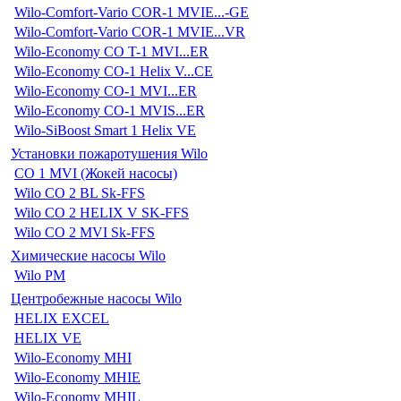
Wilo-Comfort-Vario COR-1 MVIE...-GE
Wilo-Comfort-Vario COR-1 MVIE...VR
Wilo-Economy CO T-1 MVI...ER
Wilo-Economy CO-1 Helix V...CE
Wilo-Economy CO-1 MVI...ER
Wilo-Economy CO-1 MVIS...ER
Wilo-SiBoost Smart 1 Helix VE
Установки пожаротушения Wilo
CO 1 MVI (Жокей насосы)
Wilo CO 2 BL Sk-FFS
Wilo CO 2 HELIX V SK-FFS
Wilo CO 2 MVI Sk-FFS
Химические насосы Wilo
Wilo PM
Центробежные насосы Wilo
HELIX EXCEL
HELIX VE
Wilo-Economy MHI
Wilo-Economy MHIE
Wilo-Economy MHIL