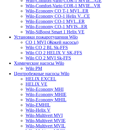
Wilo-Comfort-Vario COR-1 MVIE...-GE
Wilo-Comfort-Vario COR-1 MVIE...VR
Wilo-Economy CO T-1 MVI...ER
Wilo-Economy CO-1 Helix V...CE
Wilo-Economy CO-1 MVI...ER
Wilo-Economy CO-1 MVIS...ER
Wilo-SiBoost Smart 1 Helix VE
Установки пожаротушения Wilo
CO 1 MVI (Жокей насосы)
Wilo CO 2 BL Sk-FFS
Wilo CO 2 HELIX V SK-FFS
Wilo CO 2 MVI Sk-FFS
Химические насосы Wilo
Wilo PM
Центробежные насосы Wilo
HELIX EXCEL
HELIX VE
Wilo-Economy MHI
Wilo-Economy MHIE
Wilo-Economy MHIL
Wilo-EMHIL
Wilo-Helix V
Wilo-Multivert MVI
Wilo-Multivert MVIE
Wilo-Multivert MVIL