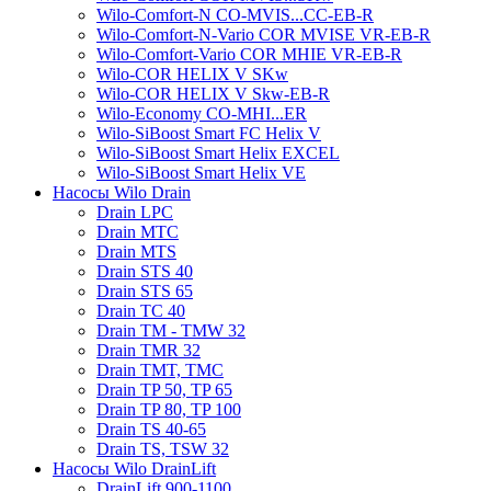
Wilo-Comfort-N CO-MVIS...CC-EB-R
Wilo-Comfort-N-Vario COR MVISE VR-EB-R
Wilo-Comfort-Vario COR MHIE VR-EB-R
Wilo-COR HELIX V SKw
Wilo-COR HELIX V Skw-EB-R
Wilo-Economy CO-MHI...ER
Wilo-SiBoost Smart FC Helix V
Wilo-SiBoost Smart Helix EXCEL
Wilo-SiBoost Smart Helix VE
Насосы Wilo Drain
Drain LPC
Drain MTC
Drain MTS
Drain STS 40
Drain STS 65
Drain TC 40
Drain TM - TMW 32
Drain TMR 32
Drain TMT, TMC
Drain TP 50, TP 65
Drain TP 80, TP 100
Drain TS 40-65
Drain TS, TSW 32
Насосы Wilo DrainLift
DrainLift 900-1100