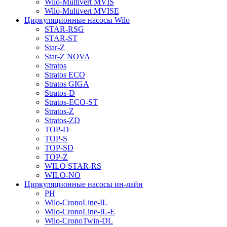
Wilo-Multivert MVIS
Wilo-Multivert MVISE
Циркуляционные насосы Wilo
STAR-RSG
STAR-ST
Star-Z
Star-Z NOVA
Stratos
Stratos ECO
Stratos GIGA
Stratos-D
Stratos-ECO-ST
Stratos-Z
Stratos-ZD
TOP-D
TOP-S
TOP-SD
TOP-Z
WILO STAR-RS
WILO-NO
Циркуляционные насосы ин-лайн
PH
Wilo-CronoLine-IL
Wilo-CronoLine-IL-E
Wilo-CronoTwin-DL