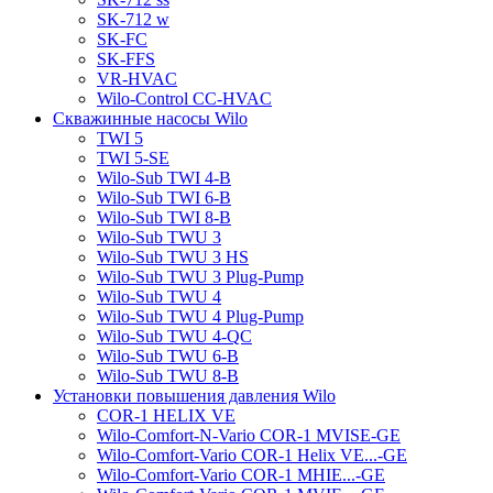
SK-712 w
SK-FC
SK-FFS
VR-HVAC
Wilo-Control CC-HVAC
Скважинные насосы Wilo
TWI 5
TWI 5-SE
Wilo-Sub TWI 4-B
Wilo-Sub TWI 6-B
Wilo-Sub TWI 8-B
Wilo-Sub TWU 3
Wilo-Sub TWU 3 HS
Wilo-Sub TWU 3 Plug-Pump
Wilo-Sub TWU 4
Wilo-Sub TWU 4 Plug-Pump
Wilo-Sub TWU 4-QC
Wilo-Sub TWU 6-B
Wilo-Sub TWU 8-B
Установки повышения давления Wilo
COR-1 HELIX VE
Wilo-Comfort-N-Vario COR-1 MVISE-GE
Wilo-Comfort-Vario COR-1 Helix VE...-GE
Wilo-Comfort-Vario COR-1 MHIE...-GE