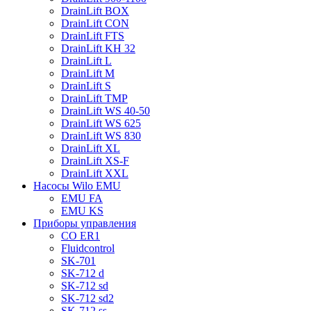
DrainLift BOX
DrainLift CON
DrainLift FTS
DrainLift KH 32
DrainLift L
DrainLift M
DrainLift S
DrainLift TMP
DrainLift WS 40-50
DrainLift WS 625
DrainLift WS 830
DrainLift XL
DrainLift XS-F
DrainLift XXL
Насосы Wilo EMU
EMU FA
EMU KS
Приборы управления
CO ER1
Fluidcontrol
SK-701
SK-712 d
SK-712 sd
SK-712 sd2
SK-712 ss