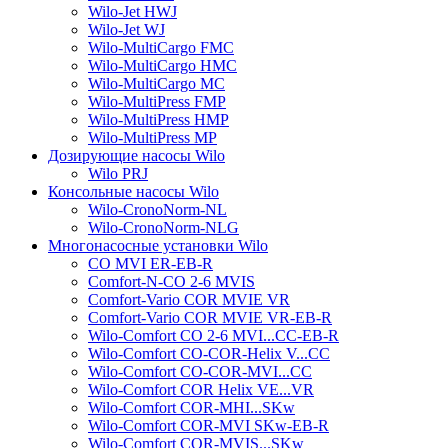
Wilo-Jet HWJ
Wilo-Jet WJ
Wilo-MultiCargo FMC
Wilo-MultiCargo HMC
Wilo-MultiCargo MC
Wilo-MultiPress FMP
Wilo-MultiPress HMP
Wilo-MultiPress MP
Дозирующие насосы Wilo
Wilo PRJ
Консольные насосы Wilo
Wilo-CronoNorm-NL
Wilo-CronoNorm-NLG
Многонасосные установки Wilo
CO MVI ER-EB-R
Comfort-N-CO 2-6 MVIS
Comfort-Vario COR MVIE VR
Comfort-Vario COR MVIE VR-EB-R
Wilo-Comfort CO 2-6 MVI...CC-EB-R
Wilo-Comfort CO-COR-Helix V...CC
Wilo-Comfort CO-COR-MVI...CC
Wilo-Comfort COR Helix VE...VR
Wilo-Comfort COR-MHI...SKw
Wilo-Comfort COR-MVI SKw-EB-R
Wilo-Comfort COR-MVIS...SKw