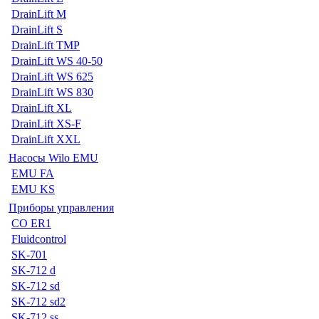
DrainLift M
DrainLift S
DrainLift TMP
DrainLift WS 40-50
DrainLift WS 625
DrainLift WS 830
DrainLift XL
DrainLift XS-F
DrainLift XXL
Насосы Wilo EMU
EMU FA
EMU KS
Приборы управления
CO ER1
Fluidcontrol
SK-701
SK-712 d
SK-712 sd
SK-712 sd2
SK-712 ss