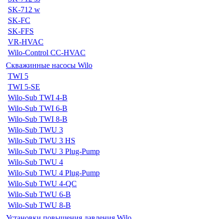
SK-712 w
SK-FC
SK-FFS
VR-HVAC
Wilo-Control CC-HVAC
Скважинные насосы Wilo
TWI 5
TWI 5-SE
Wilo-Sub TWI 4-B
Wilo-Sub TWI 6-B
Wilo-Sub TWI 8-B
Wilo-Sub TWU 3
Wilo-Sub TWU 3 HS
Wilo-Sub TWU 3 Plug-Pump
Wilo-Sub TWU 4
Wilo-Sub TWU 4 Plug-Pump
Wilo-Sub TWU 4-QC
Wilo-Sub TWU 6-B
Wilo-Sub TWU 8-B
Установки повышения давления Wilo