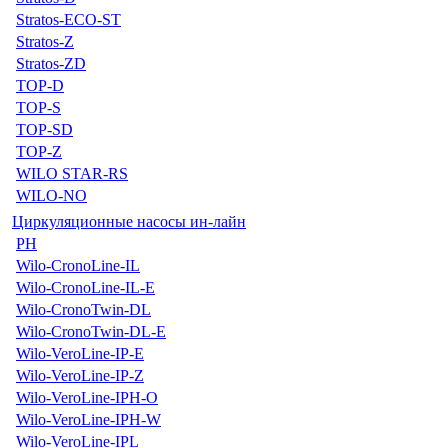
Stratos-ECO-ST
Stratos-Z
Stratos-ZD
TOP-D
TOP-S
TOP-SD
TOP-Z
WILO STAR-RS
WILO-NO
Циркуляционные насосы ин-лайн
PH
Wilo-CronoLine-IL
Wilo-CronoLine-IL-E
Wilo-CronoTwin-DL
Wilo-CronoTwin-DL-E
Wilo-VeroLine-IP-E
Wilo-VeroLine-IP-Z
Wilo-VeroLine-IPH-O
Wilo-VeroLine-IPH-W
Wilo-VeroLine-IPL