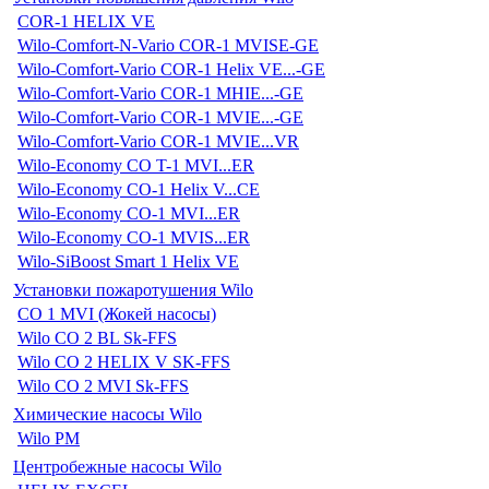
COR-1 HELIX VE
Wilo-Comfort-N-Vario COR-1 MVISE-GE
Wilo-Comfort-Vario COR-1 Helix VE...-GE
Wilo-Comfort-Vario COR-1 MHIE...-GE
Wilo-Comfort-Vario COR-1 MVIE...-GE
Wilo-Comfort-Vario COR-1 MVIE...VR
Wilo-Economy CO T-1 MVI...ER
Wilo-Economy CO-1 Helix V...CE
Wilo-Economy CO-1 MVI...ER
Wilo-Economy CO-1 MVIS...ER
Wilo-SiBoost Smart 1 Helix VE
Установки пожаротушения Wilo
CO 1 MVI (Жокей насосы)
Wilo CO 2 BL Sk-FFS
Wilo CO 2 HELIX V SK-FFS
Wilo CO 2 MVI Sk-FFS
Химические насосы Wilo
Wilo PM
Центробежные насосы Wilo