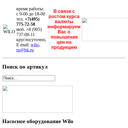
время работы:
В связи с
с 9-00 до 18-00
ростом курса
тел.
+7(495)
валюты
775-72-58
информируем
моб. +8 (905)
Вас о
737-00-11
повышение
круглосуточно,
цен на
E-mail:
wilo-
продукцию
ru@bk.ru
Поиск по артикул
Насосное оборудование Wilo