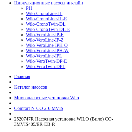
Циркуляционные насосы ин-лайн
PH
Wilo-CronoLine-IL
Wilo-CronoLine-IL-E
Wilo-CronoTwin-DL
Wilo-CronoTwin-DL-E
Wilo-VeroLine-IP-E
Wilo-VeroLine-IP-Z
Wilo-VeroLine-IPH-O
Wilo-VeroLine-IPH-W
Wilo-VeroLine-IPL
Wilo-VeroTwin-DP-E
Wilo-VeroTwin-DPL
Главная
Каталог насосов
Многонасосные установки Wilo
Comfort-N-CO 2-6 MVIS
2520747R Насосная установка WILO (Вило) CO-
3MVIS405/ER-EB-R