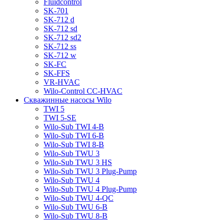
Fluidcontrol
SK-701
SK-712 d
SK-712 sd
SK-712 sd2
SK-712 ss
SK-712 w
SK-FC
SK-FFS
VR-HVAC
Wilo-Control CC-HVAC
Скважинные насосы Wilo
TWI 5
TWI 5-SE
Wilo-Sub TWI 4-B
Wilo-Sub TWI 6-B
Wilo-Sub TWI 8-B
Wilo-Sub TWU 3
Wilo-Sub TWU 3 HS
Wilo-Sub TWU 3 Plug-Pump
Wilo-Sub TWU 4
Wilo-Sub TWU 4 Plug-Pump
Wilo-Sub TWU 4-QC
Wilo-Sub TWU 6-B
Wilo-Sub TWU 8-B