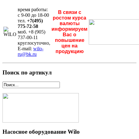
время работы:
В связи с
с 9-00 до 18-00
ростом курса
тел.
+7(495)
валюты
775-72-58
информируем
моб. +8 (905)
Вас о
737-00-11
повышение
круглосуточно,
цен на
E-mail:
wilo-
продукцию
ru@bk.ru
Поиск по артикул
Насосное оборудование Wilo