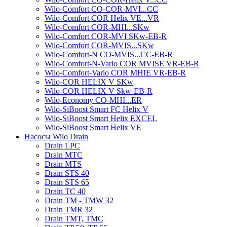
Wilo-Comfort CO-COR-MVI...CC
Wilo-Comfort COR Helix VE...VR
Wilo-Comfort COR-MHI...SKw
Wilo-Comfort COR-MVI SKw-EB-R
Wilo-Comfort COR-MVIS...SKw
Wilo-Comfort-N CO-MVIS...CC-EB-R
Wilo-Comfort-N-Vario COR MVISE VR-EB-R
Wilo-Comfort-Vario COR MHIE VR-EB-R
Wilo-COR HELIX V SKw
Wilo-COR HELIX V Skw-EB-R
Wilo-Economy CO-MHI...ER
Wilo-SiBoost Smart FC Helix V
Wilo-SiBoost Smart Helix EXCEL
Wilo-SiBoost Smart Helix VE
Насосы Wilo Drain
Drain LPC
Drain MTC
Drain MTS
Drain STS 40
Drain STS 65
Drain TC 40
Drain TM - TMW 32
Drain TMR 32
Drain TMT, TMC