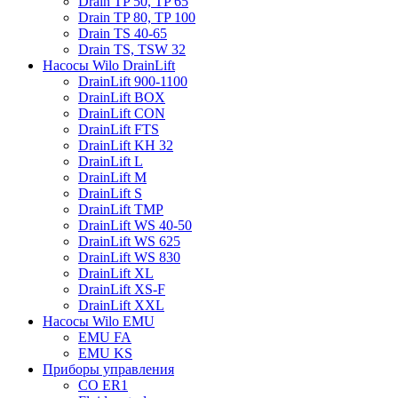
Drain TP 50, TP 65
Drain TP 80, TP 100
Drain TS 40-65
Drain TS, TSW 32
Насосы Wilo DrainLift
DrainLift 900-1100
DrainLift BOX
DrainLift CON
DrainLift FTS
DrainLift KH 32
DrainLift L
DrainLift M
DrainLift S
DrainLift TMP
DrainLift WS 40-50
DrainLift WS 625
DrainLift WS 830
DrainLift XL
DrainLift XS-F
DrainLift XXL
Насосы Wilo EMU
EMU FA
EMU KS
Приборы управления
CO ER1