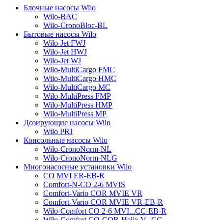
Блочные насосы Wilo
Wilo-BAC
Wilo-CronoBloc-BL
Бытовые насосы Wilo
Wilo-Jet FWJ
Wilo-Jet HWJ
Wilo-Jet WJ
Wilo-MultiCargo FMC
Wilo-MultiCargo HMC
Wilo-MultiCargo MC
Wilo-MultiPress FMP
Wilo-MultiPress HMP
Wilo-MultiPress MP
Дозирующие насосы Wilo
Wilo PRJ
Консольные насосы Wilo
Wilo-CronoNorm-NL
Wilo-CronoNorm-NLG
Многонасосные установки Wilo
CO MVI ER-EB-R
Comfort-N-CO 2-6 MVIS
Comfort-Vario COR MVIE VR
Comfort-Vario COR MVIE VR-EB-R
Wilo-Comfort CO 2-6 MVI...CC-EB-R
Wilo-Comfort CO-COR-Helix V...CC