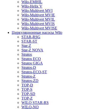
Wilo-EMHIL
Wilo-Helix V
Wilo-Multivert MVI
Wilo-Multivert MVIE
Wilo-Multivert MVIL
Wilo-Multivert MVIS
Wilo-Multivert MVISE
Циркуляционные насосы Wilo
STAR-RSG
STAR-ST
Star-Z
Star-Z NOVA
Stratos
Stratos ECO
Stratos GIGA
Stratos-D
Stratos-ECO-ST
Stratos-Z
Stratos-ZD
TOP-D
TOP-S
TOP-SD
TOP-Z
WILO STAR-RS
WILO-NO