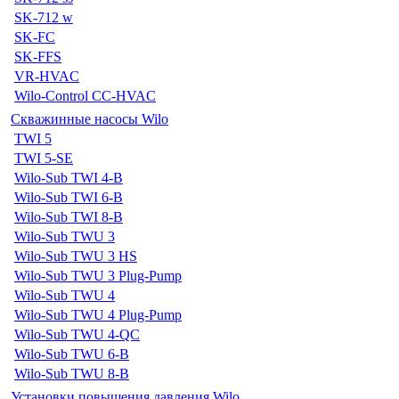
SK-712 w
SK-FC
SK-FFS
VR-HVAC
Wilo-Control CC-HVAC
Скважинные насосы Wilo
TWI 5
TWI 5-SE
Wilo-Sub TWI 4-B
Wilo-Sub TWI 6-B
Wilo-Sub TWI 8-B
Wilo-Sub TWU 3
Wilo-Sub TWU 3 HS
Wilo-Sub TWU 3 Plug-Pump
Wilo-Sub TWU 4
Wilo-Sub TWU 4 Plug-Pump
Wilo-Sub TWU 4-QC
Wilo-Sub TWU 6-B
Wilo-Sub TWU 8-B
Установки повышения давления Wilo