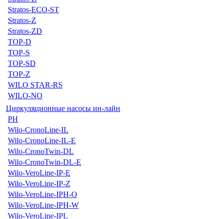
Stratos-ECO-ST
Stratos-Z
Stratos-ZD
TOP-D
TOP-S
TOP-SD
TOP-Z
WILO STAR-RS
WILO-NO
Циркуляционные насосы ин-лайн
PH
Wilo-CronoLine-IL
Wilo-CronoLine-IL-E
Wilo-CronoTwin-DL
Wilo-CronoTwin-DL-E
Wilo-VeroLine-IP-E
Wilo-VeroLine-IP-Z
Wilo-VeroLine-IPH-O
Wilo-VeroLine-IPH-W
Wilo-VeroLine-IPL