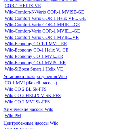
COR-1 HELIX VE
Wilo-Comfort-N-Vario COR-1 MVISE-GE
Wilo-Comfort-Vario COR-1 Helix VE...-GE
Wilo-Comfort-Vario COR-1 MHIE...-GE
Wilo-Comfort-Vario COR-1 MVIE...-GE
Wilo-Comfort-Vario COR-1 MVIE...VR
Wilo-Economy CO T-1 MVI...ER
Wilo-Economy CO-1 Helix V...CE
Wilo-Economy CO-1 MVI...ER
Wilo-Economy CO-1 MVIS...ER
Wilo-SiBoost Smart 1 Helix VE
Установки пожаротушения Wilo
CO 1 MVI (Жокей насосы)
Wilo CO 2 BL Sk-FFS
Wilo CO 2 HELIX V SK-FFS
Wilo CO 2 MVI Sk-FFS
Химические насосы Wilo
Wilo PM
Центробежные насосы Wilo