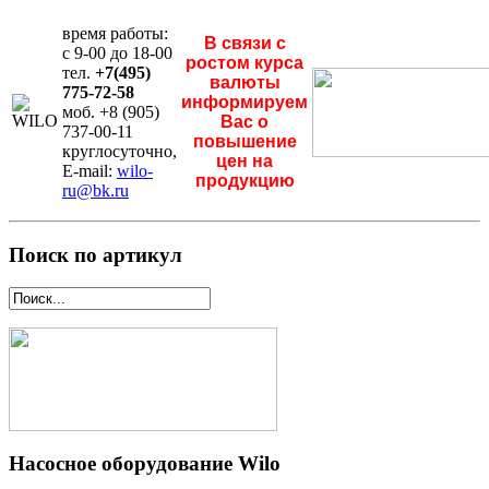
время работы:
В связи с
с 9-00 до 18-00
ростом курса
тел.
+7(495)
валюты
775-72-58
информируем
моб. +8 (905)
Вас о
737-00-11
повышение
круглосуточно,
цен на
E-mail:
wilo-
продукцию
ru@bk.ru
Поиск по артикул
Насосное оборудование Wilo