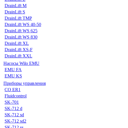
DrainLift M
DrainLift S
DrainLift TMP
DrainLift WS 40-50
DrainLift WS 625
DrainLift WS 830
DrainLift XL
DrainLift XS-F
DrainLift XXL
Насосы Wilo EMU
EMU FA
EMU KS
Приборы управления
CO ER1
Fluidcontrol
SK-701
SK-712 d
SK-712 sd
SK-712 sd2
SK-712 ss