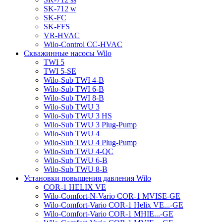
SK-712 w
SK-FC
SK-FFS
VR-HVAC
Wilo-Control CC-HVAC
Скважинные насосы Wilo
TWI 5
TWI 5-SE
Wilo-Sub TWI 4-B
Wilo-Sub TWI 6-B
Wilo-Sub TWI 8-B
Wilo-Sub TWU 3
Wilo-Sub TWU 3 HS
Wilo-Sub TWU 3 Plug-Pump
Wilo-Sub TWU 4
Wilo-Sub TWU 4 Plug-Pump
Wilo-Sub TWU 4-QC
Wilo-Sub TWU 6-B
Wilo-Sub TWU 8-B
Установки повышения давления Wilo
COR-1 HELIX VE
Wilo-Comfort-N-Vario COR-1 MVISE-GE
Wilo-Comfort-Vario COR-1 Helix VE...-GE
Wilo-Comfort-Vario COR-1 MHIE...-GE