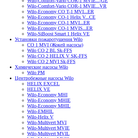
Wilo-Comfort-Vario COR-1 MVIE...-GE
Wilo-Comfort-Vario COR-1 MVIE...VR
Wilo-Economy CO T-1 MVI...ER
Wilo-Economy CO-1 Helix V...CE
Wilo-Economy CO-1 MVI...ER
Wilo-Economy CO-1 MVIS...ER
Wilo-SiBoost Smart 1 Helix VE
Установки пожаротушения Wilo
CO 1 MVI (Жокей насосы)
Wilo CO 2 BL Sk-FFS
Wilo CO 2 HELIX V SK-FFS
Wilo CO 2 MVI Sk-FFS
Химические насосы Wilo
Wilo PM
Центробежные насосы Wilo
HELIX EXCEL
HELIX VE
Wilo-Economy MHI
Wilo-Economy MHIE
Wilo-Economy MHIL
Wilo-EMHIL
Wilo-Helix V
Wilo-Multivert MVI
Wilo-Multivert MVIE
Wilo-Multivert MVIL