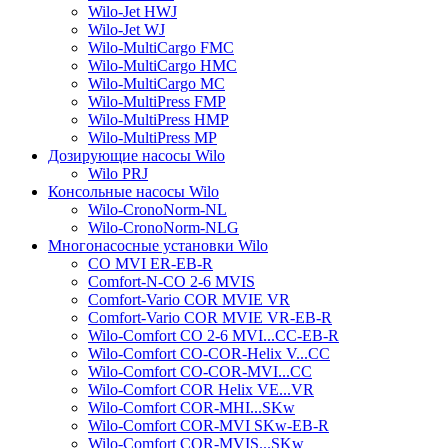
Wilo-Jet HWJ
Wilo-Jet WJ
Wilo-MultiCargo FMC
Wilo-MultiCargo HMC
Wilo-MultiCargo MC
Wilo-MultiPress FMP
Wilo-MultiPress HMP
Wilo-MultiPress MP
Дозирующие насосы Wilo
Wilo PRJ
Консольные насосы Wilo
Wilo-CronoNorm-NL
Wilo-CronoNorm-NLG
Многонасосные установки Wilo
CO MVI ER-EB-R
Comfort-N-CO 2-6 MVIS
Comfort-Vario COR MVIE VR
Comfort-Vario COR MVIE VR-EB-R
Wilo-Comfort CO 2-6 MVI...CC-EB-R
Wilo-Comfort CO-COR-Helix V...CC
Wilo-Comfort CO-COR-MVI...CC
Wilo-Comfort COR Helix VE...VR
Wilo-Comfort COR-MHI...SKw
Wilo-Comfort COR-MVI SKw-EB-R
Wilo-Comfort COR-MVIS...SKw