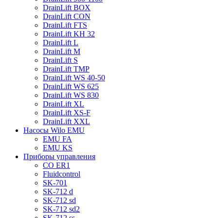
DrainLift BOX
DrainLift CON
DrainLift FTS
DrainLift KH 32
DrainLift L
DrainLift M
DrainLift S
DrainLift TMP
DrainLift WS 40-50
DrainLift WS 625
DrainLift WS 830
DrainLift XL
DrainLift XS-F
DrainLift XXL
Насосы Wilo EMU
EMU FA
EMU KS
Приборы управления
CO ER1
Fluidcontrol
SK-701
SK-712 d
SK-712 sd
SK-712 sd2
SK-712 ss