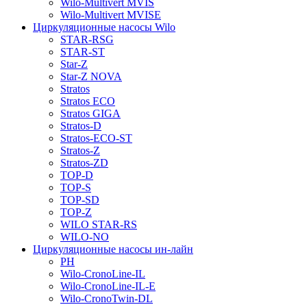
Wilo-Multivert MVIS
Wilo-Multivert MVISE
Циркуляционные насосы Wilo
STAR-RSG
STAR-ST
Star-Z
Star-Z NOVA
Stratos
Stratos ECO
Stratos GIGA
Stratos-D
Stratos-ECO-ST
Stratos-Z
Stratos-ZD
TOP-D
TOP-S
TOP-SD
TOP-Z
WILO STAR-RS
WILO-NO
Циркуляционные насосы ин-лайн
PH
Wilo-CronoLine-IL
Wilo-CronoLine-IL-E
Wilo-CronoTwin-DL