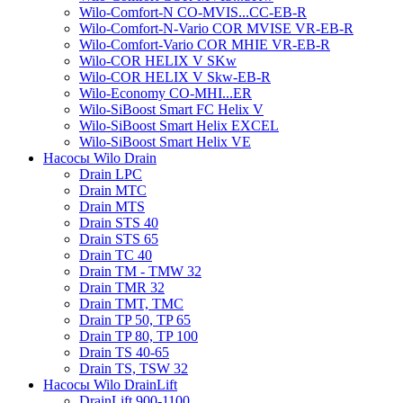
Wilo-Comfort-N CO-MVIS...CC-EB-R
Wilo-Comfort-N-Vario COR MVISE VR-EB-R
Wilo-Comfort-Vario COR MHIE VR-EB-R
Wilo-COR HELIX V SKw
Wilo-COR HELIX V Skw-EB-R
Wilo-Economy CO-MHI...ER
Wilo-SiBoost Smart FC Helix V
Wilo-SiBoost Smart Helix EXCEL
Wilo-SiBoost Smart Helix VE
Насосы Wilo Drain
Drain LPC
Drain MTC
Drain MTS
Drain STS 40
Drain STS 65
Drain TC 40
Drain TM - TMW 32
Drain TMR 32
Drain TMT, TMC
Drain TP 50, TP 65
Drain TP 80, TP 100
Drain TS 40-65
Drain TS, TSW 32
Насосы Wilo DrainLift
DrainLift 900-1100