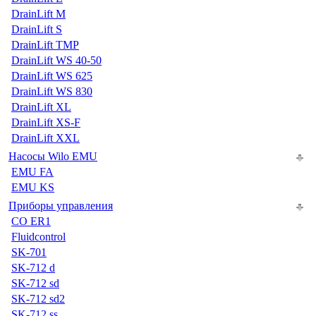
DrainLift M
DrainLift S
DrainLift TMP
DrainLift WS 40-50
DrainLift WS 625
DrainLift WS 830
DrainLift XL
DrainLift XS-F
DrainLift XXL
Насосы Wilo EMU
EMU FA
EMU KS
Приборы управления
CO ER1
Fluidcontrol
SK-701
SK-712 d
SK-712 sd
SK-712 sd2
SK-712 ss