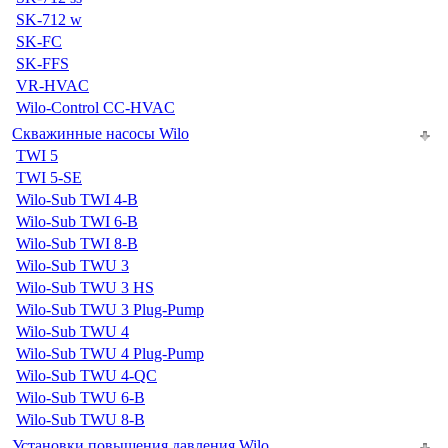
SK-712 w
SK-FC
SK-FFS
VR-HVAC
Wilo-Control CC-HVAC
Скважинные насосы Wilo
TWI 5
TWI 5-SE
Wilo-Sub TWI 4-B
Wilo-Sub TWI 6-B
Wilo-Sub TWI 8-B
Wilo-Sub TWU 3
Wilo-Sub TWU 3 HS
Wilo-Sub TWU 3 Plug-Pump
Wilo-Sub TWU 4
Wilo-Sub TWU 4 Plug-Pump
Wilo-Sub TWU 4-QC
Wilo-Sub TWU 6-B
Wilo-Sub TWU 8-B
Установки повышения давления Wilo