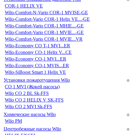
COR-1 HELIX VE
Wilo-Comfort-N-Vario COR-1 MVISE-GE
Wilo-Comfort-Vario COR-1 Helix VE...-GE
Wilo-Comfort-Vario COR-1 MHIE...-GE
Wilo-Comfort-Vario COR-1 MVIE...-GE
Wilo-Comfort-Vario COR-1 MVIE...VR
Wilo-Economy CO T-1 MVI...ER
Wilo-Economy CO-1 Helix V...CE
Wilo-Economy CO-1 MVI...ER
Wilo-Economy CO-1 MVIS...ER
Wilo-SiBoost Smart 1 Helix VE
Установки пожаротушения Wilo
CO 1 MVI (Жокей насосы)
Wilo CO 2 BL Sk-FFS
Wilo CO 2 HELIX V SK-FFS
Wilo CO 2 MVI Sk-FFS
Химические насосы Wilo
Wilo PM
Центробежные насосы Wilo