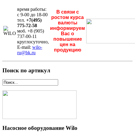
время работы:
В связи с
с 9-00 до 18-00
ростом курса
тел.
+7(495)
валюты
775-72-58
информируем
моб. +8 (905)
Вас о
737-00-11
повышение
круглосуточно,
цен на
E-mail:
wilo-
продукцию
ru@bk.ru
Поиск по артикул
Насосное оборудование Wilo