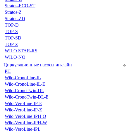
Stratos-ECO-ST
Stratos-Z
Stratos-ZD
TOP-D
TOP-S
TOP-SD
TOP-Z
WILO STAR-RS
WILO-NO
Циркуляционные насосы ин-лайн
PH
Wilo-CronoLine-IL
Wilo-CronoLine-IL-E
Wilo-CronoTwin-DL
Wilo-CronoTwin-DL-E
Wilo-VeroLine-IP-E
Wilo-VeroLine-IP-Z
Wilo-VeroLine-IPH-O
Wilo-VeroLine-IPH-W
Wilo-VeroLine-IPL