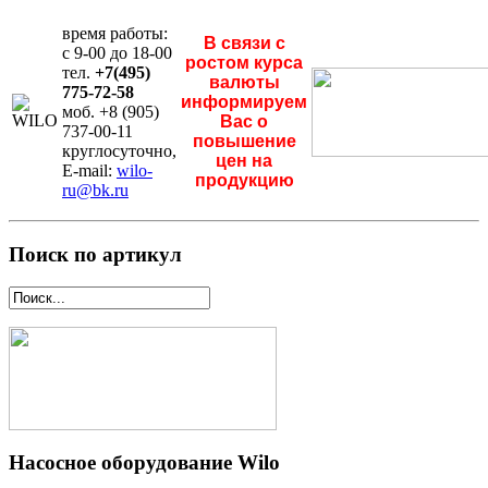
время работы:
В связи с
с 9-00 до 18-00
ростом курса
тел.
+7(495)
валюты
775-72-58
информируем
моб. +8 (905)
Вас о
737-00-11
повышение
круглосуточно,
цен на
E-mail:
wilo-
продукцию
ru@bk.ru
Поиск по артикул
Насосное оборудование Wilo