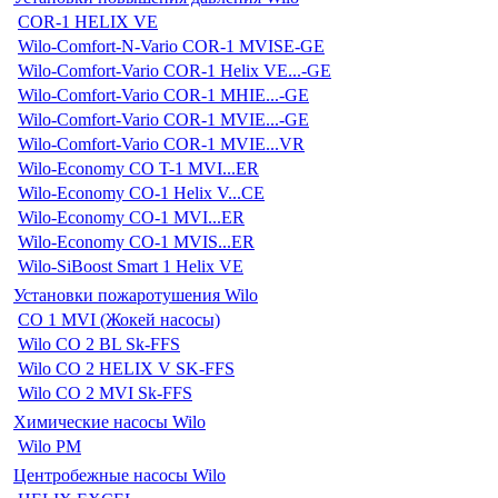
COR-1 HELIX VE
Wilo-Comfort-N-Vario COR-1 MVISE-GE
Wilo-Comfort-Vario COR-1 Helix VE...-GE
Wilo-Comfort-Vario COR-1 MHIE...-GE
Wilo-Comfort-Vario COR-1 MVIE...-GE
Wilo-Comfort-Vario COR-1 MVIE...VR
Wilo-Economy CO T-1 MVI...ER
Wilo-Economy CO-1 Helix V...CE
Wilo-Economy CO-1 MVI...ER
Wilo-Economy CO-1 MVIS...ER
Wilo-SiBoost Smart 1 Helix VE
Установки пожаротушения Wilo
CO 1 MVI (Жокей насосы)
Wilo CO 2 BL Sk-FFS
Wilo CO 2 HELIX V SK-FFS
Wilo CO 2 MVI Sk-FFS
Химические насосы Wilo
Wilo PM
Центробежные насосы Wilo