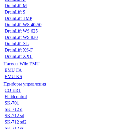
DrainLift M
DrainLift S
DrainLift TMP
DrainLift WS 40-50
DrainLift WS 625
DrainLift WS 830
DrainLift XL
DrainLift XS-F
DrainLift XXL
Насосы Wilo EMU
EMU FA
EMU KS
Приборы управления
CO ER1
Fluidcontrol
SK-701
SK-712 d
SK-712 sd
SK-712 sd2
SK-712 ss