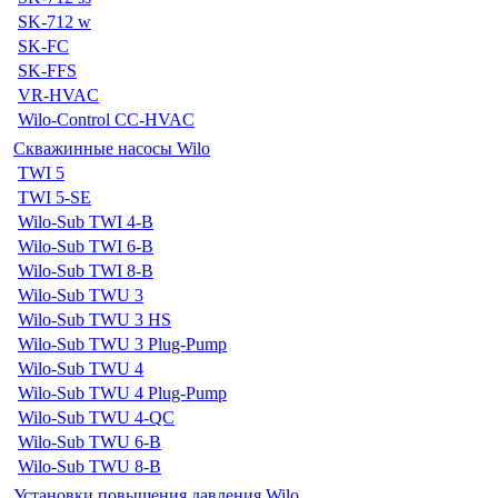
SK-712 w
SK-FC
SK-FFS
VR-HVAC
Wilo-Control CC-HVAC
Скважинные насосы Wilo
TWI 5
TWI 5-SE
Wilo-Sub TWI 4-B
Wilo-Sub TWI 6-B
Wilo-Sub TWI 8-B
Wilo-Sub TWU 3
Wilo-Sub TWU 3 HS
Wilo-Sub TWU 3 Plug-Pump
Wilo-Sub TWU 4
Wilo-Sub TWU 4 Plug-Pump
Wilo-Sub TWU 4-QC
Wilo-Sub TWU 6-B
Wilo-Sub TWU 8-B
Установки повышения давления Wilo