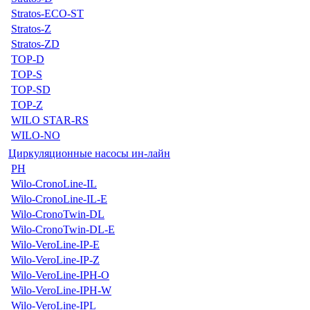
Stratos-ECO-ST
Stratos-Z
Stratos-ZD
TOP-D
TOP-S
TOP-SD
TOP-Z
WILO STAR-RS
WILO-NO
Циркуляционные насосы ин-лайн
PH
Wilo-CronoLine-IL
Wilo-CronoLine-IL-E
Wilo-CronoTwin-DL
Wilo-CronoTwin-DL-E
Wilo-VeroLine-IP-E
Wilo-VeroLine-IP-Z
Wilo-VeroLine-IPH-O
Wilo-VeroLine-IPH-W
Wilo-VeroLine-IPL