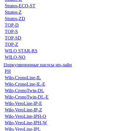
Stratos-ECO-ST
Stratos-Z
Stratos-ZD
TOP-D
TOP-S
TOP-SD
TOP-Z
WILO STAR-RS
WILO-NO
Циркуляционные насосы ин-лайн
PH
Wilo-CronoLine-IL
Wilo-CronoLine-IL-E
Wilo-CronoTwin-DL
Wilo-CronoTwin-DL-E
Wilo-VeroLine-IP-E
Wilo-VeroLine-IP-Z
Wilo-VeroLine-IPH-O
Wilo-VeroLine-IPH-W
Wilo-VeroLine-IPL