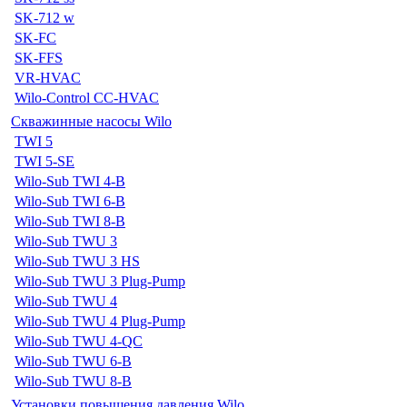
SK-712 w
SK-FC
SK-FFS
VR-HVAC
Wilo-Control CC-HVAC
Скважинные насосы Wilo
TWI 5
TWI 5-SE
Wilo-Sub TWI 4-B
Wilo-Sub TWI 6-B
Wilo-Sub TWI 8-B
Wilo-Sub TWU 3
Wilo-Sub TWU 3 HS
Wilo-Sub TWU 3 Plug-Pump
Wilo-Sub TWU 4
Wilo-Sub TWU 4 Plug-Pump
Wilo-Sub TWU 4-QC
Wilo-Sub TWU 6-B
Wilo-Sub TWU 8-B
Установки повышения давления Wilo