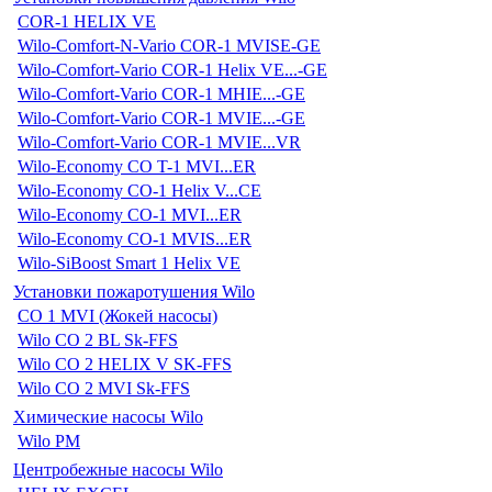
COR-1 HELIX VE
Wilo-Comfort-N-Vario COR-1 MVISE-GE
Wilo-Comfort-Vario COR-1 Helix VE...-GE
Wilo-Comfort-Vario COR-1 MHIE...-GE
Wilo-Comfort-Vario COR-1 MVIE...-GE
Wilo-Comfort-Vario COR-1 MVIE...VR
Wilo-Economy CO T-1 MVI...ER
Wilo-Economy CO-1 Helix V...CE
Wilo-Economy CO-1 MVI...ER
Wilo-Economy CO-1 MVIS...ER
Wilo-SiBoost Smart 1 Helix VE
Установки пожаротушения Wilo
CO 1 MVI (Жокей насосы)
Wilo CO 2 BL Sk-FFS
Wilo CO 2 HELIX V SK-FFS
Wilo CO 2 MVI Sk-FFS
Химические насосы Wilo
Wilo PM
Центробежные насосы Wilo