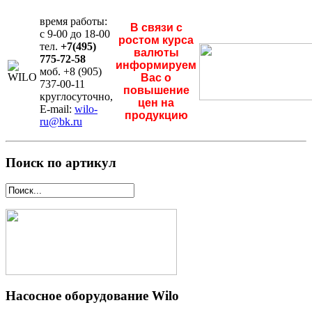
время работы:
В связи с
с 9-00 до 18-00
ростом курса
тел.
+7(495)
валюты
775-72-58
информируем
моб. +8 (905)
Вас о
737-00-11
повышение
круглосуточно,
цен на
E-mail:
wilo-
продукцию
ru@bk.ru
Поиск по артикул
Насосное оборудование Wilo