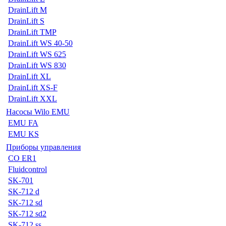
DrainLift M
DrainLift S
DrainLift TMP
DrainLift WS 40-50
DrainLift WS 625
DrainLift WS 830
DrainLift XL
DrainLift XS-F
DrainLift XXL
Насосы Wilo EMU
EMU FA
EMU KS
Приборы управления
CO ER1
Fluidcontrol
SK-701
SK-712 d
SK-712 sd
SK-712 sd2
SK-712 ss