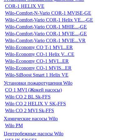
COR-1 HELIX VE
Wilo-Comfort-N-Vario COR-1 MVISE-GE
Wilo-Comfort-Vario COR-1 Helix VE...-GE
Wilo-Comfort-Vario COR-1 MHIE...-GE
Wilo-Comfort-Vario COR-1 MVIE...-GE
Wilo-Comfort-Vario COR-1 MVIE...VR
Wilo-Economy CO T-1 MVI...ER
Wilo-Economy CO-1 Helix V...CE
Wilo-Economy CO-1 MVI...ER
Wilo-Economy CO-1 MVIS...ER
Wilo-SiBoost Smart 1 Helix VE
Установки пожаротушения Wilo
CO 1 MVI (Жокей насосы)
Wilo CO 2 BL Sk-FFS
Wilo CO 2 HELIX V SK-FFS
Wilo CO 2 MVI Sk-FFS
Химические насосы Wilo
Wilo PM
Центробежные насосы Wilo