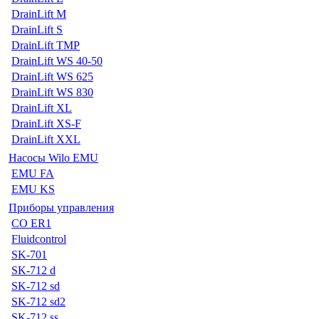
DrainLift M
DrainLift S
DrainLift TMP
DrainLift WS 40-50
DrainLift WS 625
DrainLift WS 830
DrainLift XL
DrainLift XS-F
DrainLift XXL
Насосы Wilo EMU
EMU FA
EMU KS
Приборы управления
CO ER1
Fluidcontrol
SK-701
SK-712 d
SK-712 sd
SK-712 sd2
SK-712 ss