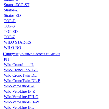
Stratos-ECO-ST
Stratos-Z
Stratos-ZD
TOP-D
TOP-S
TOP-SD
TOP-Z
WILO STAR-RS
WILO-NO
Циркуляционные насосы ин-лайн
PH
Wilo-CronoLine-IL
Wilo-CronoLine-IL-E
Wilo-CronoTwin-DL
Wilo-CronoTwin-DL-E
Wilo-VeroLine-IP-E
Wilo-VeroLine-IP-Z
Wilo-VeroLine-IPH-O
Wilo-VeroLine-IPH-W
Wilo-VeroLine-IPL