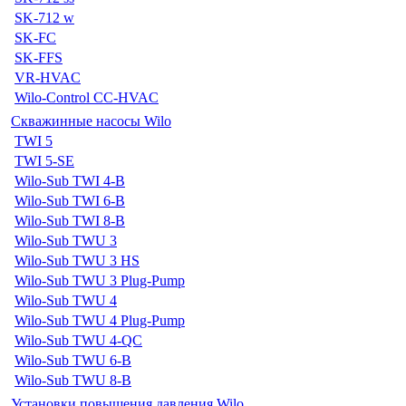
SK-712 w
SK-FC
SK-FFS
VR-HVAC
Wilo-Control CC-HVAC
Скважинные насосы Wilo
TWI 5
TWI 5-SE
Wilo-Sub TWI 4-B
Wilo-Sub TWI 6-B
Wilo-Sub TWI 8-B
Wilo-Sub TWU 3
Wilo-Sub TWU 3 HS
Wilo-Sub TWU 3 Plug-Pump
Wilo-Sub TWU 4
Wilo-Sub TWU 4 Plug-Pump
Wilo-Sub TWU 4-QC
Wilo-Sub TWU 6-B
Wilo-Sub TWU 8-B
Установки повышения давления Wilo