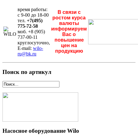
время работы:
В связи с
с 9-00 до 18-00
ростом курса
тел.
+7(495)
валюты
775-72-58
информируем
моб. +8 (905)
Вас о
737-00-11
повышение
круглосуточно,
цен на
E-mail:
wilo-
продукцию
ru@bk.ru
Поиск по артикул
Насосное оборудование Wilo