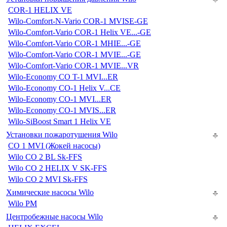
COR-1 HELIX VE
Wilo-Comfort-N-Vario COR-1 MVISE-GE
Wilo-Comfort-Vario COR-1 Helix VE...-GE
Wilo-Comfort-Vario COR-1 MHIE...-GE
Wilo-Comfort-Vario COR-1 MVIE...-GE
Wilo-Comfort-Vario COR-1 MVIE...VR
Wilo-Economy CO T-1 MVI...ER
Wilo-Economy CO-1 Helix V...CE
Wilo-Economy CO-1 MVI...ER
Wilo-Economy CO-1 MVIS...ER
Wilo-SiBoost Smart 1 Helix VE
Установки пожаротушения Wilo
CO 1 MVI (Жокей насосы)
Wilo CO 2 BL Sk-FFS
Wilo CO 2 HELIX V SK-FFS
Wilo CO 2 MVI Sk-FFS
Химические насосы Wilo
Wilo PM
Центробежные насосы Wilo