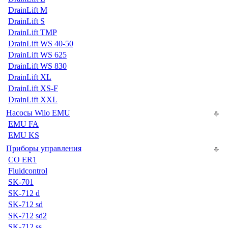
DrainLift M
DrainLift S
DrainLift TMP
DrainLift WS 40-50
DrainLift WS 625
DrainLift WS 830
DrainLift XL
DrainLift XS-F
DrainLift XXL
Насосы Wilo EMU
EMU FA
EMU KS
Приборы управления
CO ER1
Fluidcontrol
SK-701
SK-712 d
SK-712 sd
SK-712 sd2
SK-712 ss