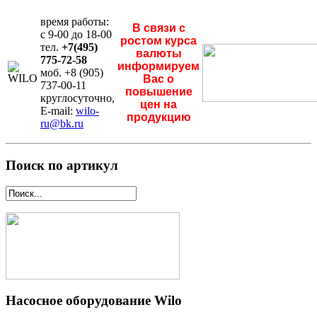
время работы:
В связи с
с 9-00 до 18-00
ростом курса
тел.
+7(495)
валюты
775-72-58
информируем
моб. +8 (905)
Вас о
737-00-11
повышение
круглосуточно,
цен на
E-mail:
wilo-
продукцию
ru@bk.ru
Поиск по артикул
Насосное оборудование Wilo