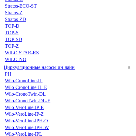
Stratos-ECO-ST
Stratos-Z
Stratos-ZD
TOP-D
TOP-S
TOP-SD
TOP-Z
WILO STAR-RS
WILO-NO
Циркуляционные насосы ин-лайн
PH
Wilo-CronoLine-IL
Wilo-CronoLine-IL-E
Wilo-CronoTwin-DL
Wilo-CronoTwin-DL-E
Wilo-VeroLine-IP-E
Wilo-VeroLine-IP-Z
Wilo-VeroLine-IPH-O
Wilo-VeroLine-IPH-W
Wilo-VeroLine-IPL