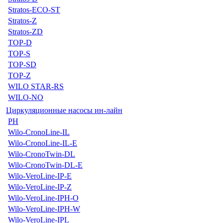
Stratos-ECO-ST
Stratos-Z
Stratos-ZD
TOP-D
TOP-S
TOP-SD
TOP-Z
WILO STAR-RS
WILO-NO
Циркуляционные насосы ин-лайн
PH
Wilo-CronoLine-IL
Wilo-CronoLine-IL-E
Wilo-CronoTwin-DL
Wilo-CronoTwin-DL-E
Wilo-VeroLine-IP-E
Wilo-VeroLine-IP-Z
Wilo-VeroLine-IPH-O
Wilo-VeroLine-IPH-W
Wilo-VeroLine-IPL