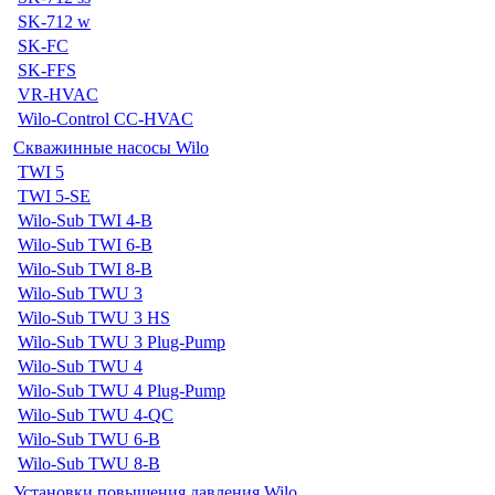
SK-712 w
SK-FC
SK-FFS
VR-HVAC
Wilo-Control CC-HVAC
Скважинные насосы Wilo
TWI 5
TWI 5-SE
Wilo-Sub TWI 4-B
Wilo-Sub TWI 6-B
Wilo-Sub TWI 8-B
Wilo-Sub TWU 3
Wilo-Sub TWU 3 HS
Wilo-Sub TWU 3 Plug-Pump
Wilo-Sub TWU 4
Wilo-Sub TWU 4 Plug-Pump
Wilo-Sub TWU 4-QC
Wilo-Sub TWU 6-B
Wilo-Sub TWU 8-B
Установки повышения давления Wilo