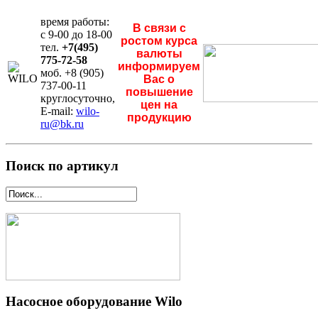
время работы:
В связи с
с 9-00 до 18-00
ростом курса
тел.
+7(495)
валюты
775-72-58
информируем
моб. +8 (905)
Вас о
737-00-11
повышение
круглосуточно,
цен на
E-mail:
wilo-
продукцию
ru@bk.ru
Поиск по артикул
Насосное оборудование Wilo