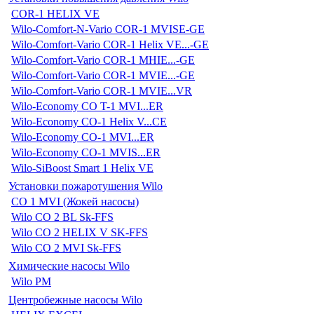
COR-1 HELIX VE
Wilo-Comfort-N-Vario COR-1 MVISE-GE
Wilo-Comfort-Vario COR-1 Helix VE...-GE
Wilo-Comfort-Vario COR-1 MHIE...-GE
Wilo-Comfort-Vario COR-1 MVIE...-GE
Wilo-Comfort-Vario COR-1 MVIE...VR
Wilo-Economy CO T-1 MVI...ER
Wilo-Economy CO-1 Helix V...CE
Wilo-Economy CO-1 MVI...ER
Wilo-Economy CO-1 MVIS...ER
Wilo-SiBoost Smart 1 Helix VE
Установки пожаротушения Wilo
CO 1 MVI (Жокей насосы)
Wilo CO 2 BL Sk-FFS
Wilo CO 2 HELIX V SK-FFS
Wilo CO 2 MVI Sk-FFS
Химические насосы Wilo
Wilo PM
Центробежные насосы Wilo