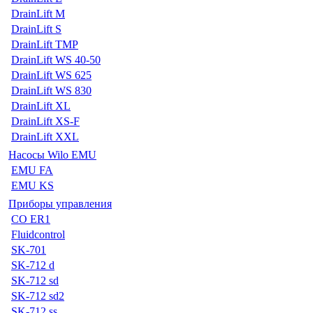
DrainLift M
DrainLift S
DrainLift TMP
DrainLift WS 40-50
DrainLift WS 625
DrainLift WS 830
DrainLift XL
DrainLift XS-F
DrainLift XXL
Насосы Wilo EMU
EMU FA
EMU KS
Приборы управления
CO ER1
Fluidcontrol
SK-701
SK-712 d
SK-712 sd
SK-712 sd2
SK-712 ss