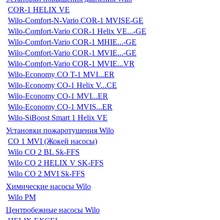
COR-1 HELIX VE
Wilo-Comfort-N-Vario COR-1 MVISE-GE
Wilo-Comfort-Vario COR-1 Helix VE...-GE
Wilo-Comfort-Vario COR-1 MHIE...-GE
Wilo-Comfort-Vario COR-1 MVIE...-GE
Wilo-Comfort-Vario COR-1 MVIE...VR
Wilo-Economy CO T-1 MVI...ER
Wilo-Economy CO-1 Helix V...CE
Wilo-Economy CO-1 MVI...ER
Wilo-Economy CO-1 MVIS...ER
Wilo-SiBoost Smart 1 Helix VE
Установки пожаротушения Wilo
CO 1 MVI (Жокей насосы)
Wilo CO 2 BL Sk-FFS
Wilo CO 2 HELIX V SK-FFS
Wilo CO 2 MVI Sk-FFS
Химические насосы Wilo
Wilo PM
Центробежные насосы Wilo