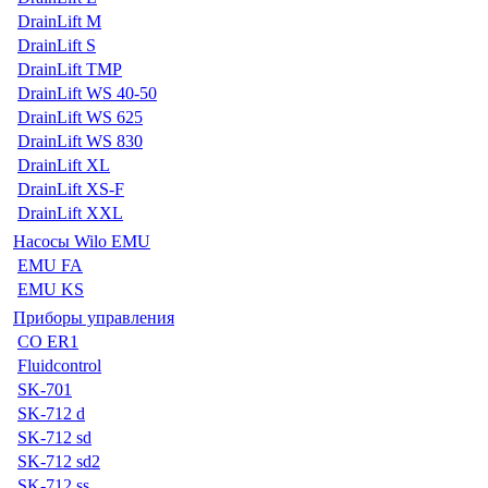
DrainLift M
DrainLift S
DrainLift TMP
DrainLift WS 40-50
DrainLift WS 625
DrainLift WS 830
DrainLift XL
DrainLift XS-F
DrainLift XXL
Насосы Wilo EMU
EMU FA
EMU KS
Приборы управления
CO ER1
Fluidcontrol
SK-701
SK-712 d
SK-712 sd
SK-712 sd2
SK-712 ss