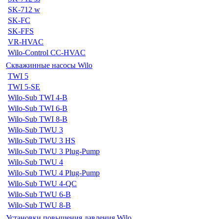
SK-712 w
SK-FC
SK-FFS
VR-HVAC
Wilo-Control CC-HVAC
Скважинные насосы Wilo
TWI 5
TWI 5-SE
Wilo-Sub TWI 4-B
Wilo-Sub TWI 6-B
Wilo-Sub TWI 8-B
Wilo-Sub TWU 3
Wilo-Sub TWU 3 HS
Wilo-Sub TWU 3 Plug-Pump
Wilo-Sub TWU 4
Wilo-Sub TWU 4 Plug-Pump
Wilo-Sub TWU 4-QC
Wilo-Sub TWU 6-B
Wilo-Sub TWU 8-B
Установки повышения давления Wilo