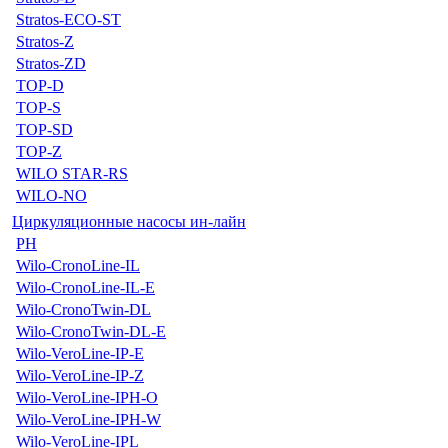
Stratos-ECO-ST
Stratos-Z
Stratos-ZD
TOP-D
TOP-S
TOP-SD
TOP-Z
WILO STAR-RS
WILO-NO
Циркуляционные насосы ин-лайн
PH
Wilo-CronoLine-IL
Wilo-CronoLine-IL-E
Wilo-CronoTwin-DL
Wilo-CronoTwin-DL-E
Wilo-VeroLine-IP-E
Wilo-VeroLine-IP-Z
Wilo-VeroLine-IPH-O
Wilo-VeroLine-IPH-W
Wilo-VeroLine-IPL