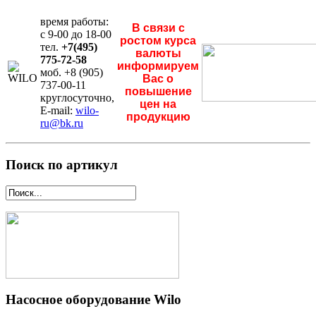
время работы:
В связи с
с 9-00 до 18-00
ростом курса
тел.
+7(495)
валюты
775-72-58
информируем
моб. +8 (905)
Вас о
737-00-11
повышение
круглосуточно,
цен на
E-mail:
wilo-
продукцию
ru@bk.ru
Поиск по артикул
Насосное оборудование Wilo