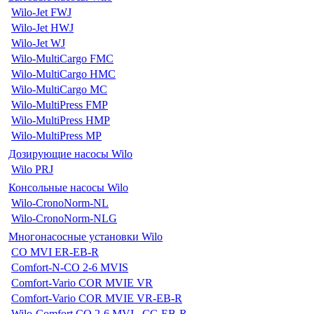
Wilo-Jet FWJ
Wilo-Jet HWJ
Wilo-Jet WJ
Wilo-MultiCargo FMC
Wilo-MultiCargo HMC
Wilo-MultiCargo MC
Wilo-MultiPress FMP
Wilo-MultiPress HMP
Wilo-MultiPress MP
Дозирующие насосы Wilo
Wilo PRJ
Консольные насосы Wilo
Wilo-CronoNorm-NL
Wilo-CronoNorm-NLG
Многонасосные установки Wilo
CO MVI ER-EB-R
Comfort-N-CO 2-6 MVIS
Comfort-Vario COR MVIE VR
Comfort-Vario COR MVIE VR-EB-R
Wilo-Comfort CO 2-6 MVI...CC-EB-R