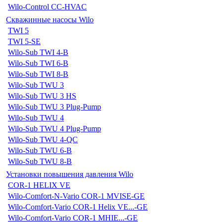
Wilo-Control CC-HVAC
Скважинные насосы Wilo
TWI 5
TWI 5-SE
Wilo-Sub TWI 4-B
Wilo-Sub TWI 6-B
Wilo-Sub TWI 8-B
Wilo-Sub TWU 3
Wilo-Sub TWU 3 HS
Wilo-Sub TWU 3 Plug-Pump
Wilo-Sub TWU 4
Wilo-Sub TWU 4 Plug-Pump
Wilo-Sub TWU 4-QC
Wilo-Sub TWU 6-B
Wilo-Sub TWU 8-B
Установки повышения давления Wilo
COR-1 HELIX VE
Wilo-Comfort-N-Vario COR-1 MVISE-GE
Wilo-Comfort-Vario COR-1 Helix VE...-GE
Wilo-Comfort-Vario COR-1 MHIE...-GE