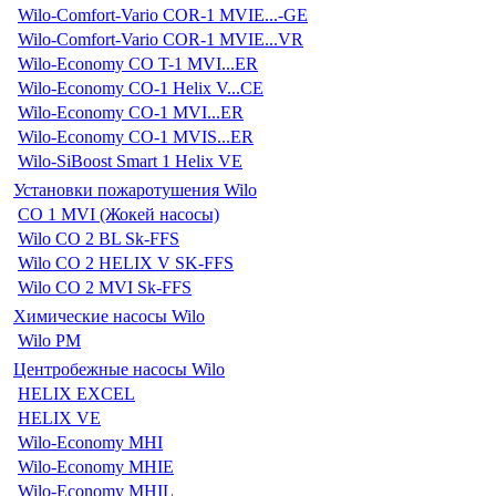
Wilo-Comfort-Vario COR-1 MVIE...-GE
Wilo-Comfort-Vario COR-1 MVIE...VR
Wilo-Economy CO T-1 MVI...ER
Wilo-Economy CO-1 Helix V...CE
Wilo-Economy CO-1 MVI...ER
Wilo-Economy CO-1 MVIS...ER
Wilo-SiBoost Smart 1 Helix VE
Установки пожаротушения Wilo
CO 1 MVI (Жокей насосы)
Wilo CO 2 BL Sk-FFS
Wilo CO 2 HELIX V SK-FFS
Wilo CO 2 MVI Sk-FFS
Химические насосы Wilo
Wilo PM
Центробежные насосы Wilo
HELIX EXCEL
HELIX VE
Wilo-Economy MHI
Wilo-Economy MHIE
Wilo-Economy MHIL