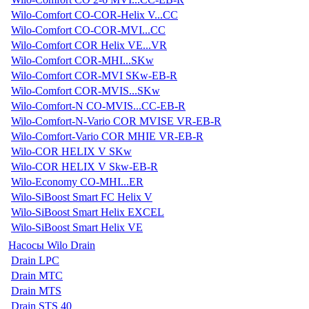
Wilo-Comfort CO-COR-Helix V...CC
Wilo-Comfort CO-COR-MVI...CC
Wilo-Comfort COR Helix VE...VR
Wilo-Comfort COR-MHI...SKw
Wilo-Comfort COR-MVI SKw-EB-R
Wilo-Comfort COR-MVIS...SKw
Wilo-Comfort-N CO-MVIS...CC-EB-R
Wilo-Comfort-N-Vario COR MVISE VR-EB-R
Wilo-Comfort-Vario COR MHIE VR-EB-R
Wilo-COR HELIX V SKw
Wilo-COR HELIX V Skw-EB-R
Wilo-Economy CO-MHI...ER
Wilo-SiBoost Smart FC Helix V
Wilo-SiBoost Smart Helix EXCEL
Wilo-SiBoost Smart Helix VE
Насосы Wilo Drain
Drain LPC
Drain MTC
Drain MTS
Drain STS 40