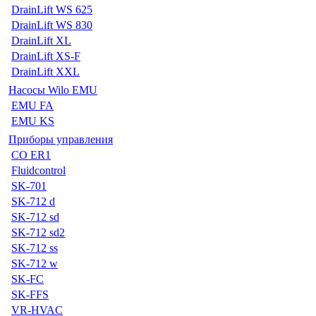
DrainLift WS 625
DrainLift WS 830
DrainLift XL
DrainLift XS-F
DrainLift XXL
Насосы Wilo EMU
EMU FA
EMU KS
Приборы управления
CO ER1
Fluidcontrol
SK-701
SK-712 d
SK-712 sd
SK-712 sd2
SK-712 ss
SK-712 w
SK-FC
SK-FFS
VR-HVAC