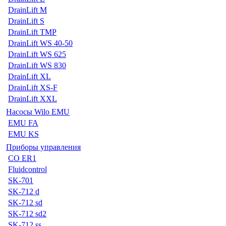
DrainLift M
DrainLift S
DrainLift TMP
DrainLift WS 40-50
DrainLift WS 625
DrainLift WS 830
DrainLift XL
DrainLift XS-F
DrainLift XXL
Насосы Wilo EMU
EMU FA
EMU KS
Приборы управления
CO ER1
Fluidcontrol
SK-701
SK-712 d
SK-712 sd
SK-712 sd2
SK-712 ss