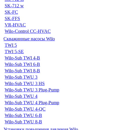
SK-712 w
SK-FC
SK-FFS
VR-HVAC
Wilo-Control CC-HVAC
Скважинные насосы Wilo
TWI 5
TWI 5-SE
Wilo-Sub TWI 4-B
Wilo-Sub TWI 6-B
Wilo-Sub TWI 8-B
Wilo-Sub TWU 3
Wilo-Sub TWU 3 HS
Wilo-Sub TWU 3 Plug-Pump
Wilo-Sub TWU 4
Wilo-Sub TWU 4 Plug-Pump
Wilo-Sub TWU 4-QC
Wilo-Sub TWU 6-B
Wilo-Sub TWU 8-B
Установки повышения давления Wilo