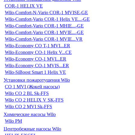
COR-1 HELIX VE
Wilo-Comfort-N-Vario COR-1 MVISE-GE
Wilo-Comfort-Vario COR-1 Helix VE...-GE
Wilo-Comfort-Vario COR-1 MHIE...-GE
Wilo-Comfort-Vario COR-1 MVIE...-GE
Wilo-Comfort-Vario COR-1 MVIE...VR
Wilo-Economy CO T-1 MVI...ER
Wilo-Economy CO-1 Helix V...CE
Wilo-Economy CO-1 MVI...ER
Wilo-Economy CO-1 MVIS...ER
Wilo-SiBoost Smart 1 Helix VE
Установки пожаротушения Wilo
CO 1 MVI (Жокей насосы)
Wilo CO 2 BL Sk-FFS
Wilo CO 2 HELIX V SK-FFS
Wilo CO 2 MVI Sk-FFS
Химические насосы Wilo
Wilo PM
Центробежные насосы Wilo