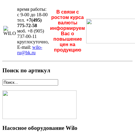
время работы:
В связи с
с 9-00 до 18-00
ростом курса
тел.
+7(495)
валюты
775-72-58
информируем
моб. +8 (905)
Вас о
737-00-11
повышение
круглосуточно,
цен на
E-mail:
wilo-
продукцию
ru@bk.ru
Поиск по артикул
Насосное оборудование Wilo