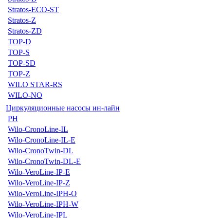
Stratos-ECO-ST
Stratos-Z
Stratos-ZD
TOP-D
TOP-S
TOP-SD
TOP-Z
WILO STAR-RS
WILO-NO
Циркуляционные насосы ин-лайн
PH
Wilo-CronoLine-IL
Wilo-CronoLine-IL-E
Wilo-CronoTwin-DL
Wilo-CronoTwin-DL-E
Wilo-VeroLine-IP-E
Wilo-VeroLine-IP-Z
Wilo-VeroLine-IPH-O
Wilo-VeroLine-IPH-W
Wilo-VeroLine-IPL