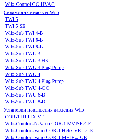
Wilo-Control CC-HVAC
Скважинные насосы Wilo
TWI 5
TWI 5-SE
Wilo-Sub TWI 4-B
Wilo-Sub TWI 6-B
Wilo-Sub TWI 8-B
Wilo-Sub TWU 3
Wilo-Sub TWU 3 HS
Wilo-Sub TWU 3 Plug-Pump
Wilo-Sub TWU 4
Wilo-Sub TWU 4 Plug-Pump
Wilo-Sub TWU 4-QC
Wilo-Sub TWU 6-B
Wilo-Sub TWU 8-B
Установки повышения давления Wilo
COR-1 HELIX VE
Wilo-Comfort-N-Vario COR-1 MVISE-GE
Wilo-Comfort-Vario COR-1 Helix VE...-GE
Wilo-Comfort-Vario COR-1 MHIE...-GE