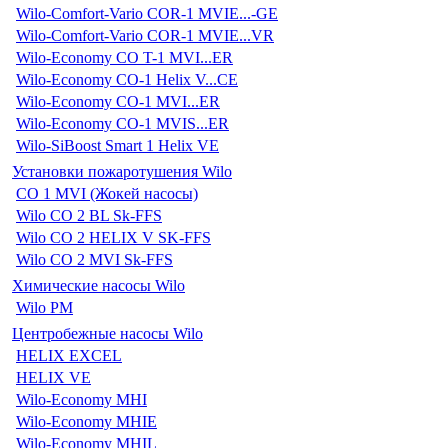
Wilo-Comfort-Vario COR-1 MVIE...-GE
Wilo-Comfort-Vario COR-1 MVIE...VR
Wilo-Economy CO T-1 MVI...ER
Wilo-Economy CO-1 Helix V...CE
Wilo-Economy CO-1 MVI...ER
Wilo-Economy CO-1 MVIS...ER
Wilo-SiBoost Smart 1 Helix VE
Установки пожаротушения Wilo
CO 1 MVI (Жокей насосы)
Wilo CO 2 BL Sk-FFS
Wilo CO 2 HELIX V SK-FFS
Wilo CO 2 MVI Sk-FFS
Химические насосы Wilo
Wilo PM
Центробежные насосы Wilo
HELIX EXCEL
HELIX VE
Wilo-Economy MHI
Wilo-Economy MHIE
Wilo-Economy MHIL