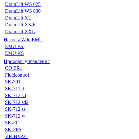
DrainLift WS 625
DrainLift WS 830
DrainLift XL
DrainLift XS-F
DrainLift XXL
Насосы Wilo EMU
EMU FA
EMU KS
Приборы управления
CO ER1
Fluidcontrol
SK-701
SK-712 d
SK-712 sd
SK-712 sd2
SK-712 ss
SK-712 w
SK-FC
SK-FFS
VR-HVAC