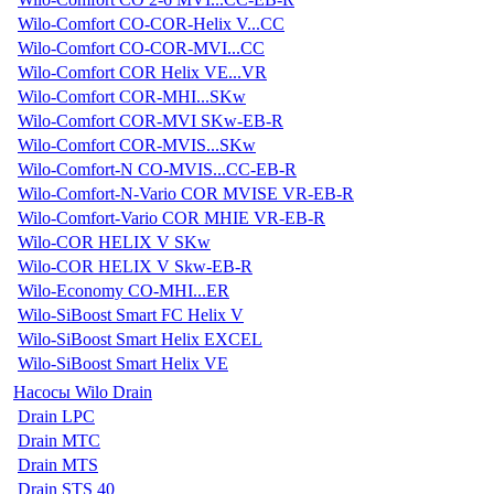
Wilo-Comfort CO-COR-Helix V...CC
Wilo-Comfort CO-COR-MVI...CC
Wilo-Comfort COR Helix VE...VR
Wilo-Comfort COR-MHI...SKw
Wilo-Comfort COR-MVI SKw-EB-R
Wilo-Comfort COR-MVIS...SKw
Wilo-Comfort-N CO-MVIS...CC-EB-R
Wilo-Comfort-N-Vario COR MVISE VR-EB-R
Wilo-Comfort-Vario COR MHIE VR-EB-R
Wilo-COR HELIX V SKw
Wilo-COR HELIX V Skw-EB-R
Wilo-Economy CO-MHI...ER
Wilo-SiBoost Smart FC Helix V
Wilo-SiBoost Smart Helix EXCEL
Wilo-SiBoost Smart Helix VE
Насосы Wilo Drain
Drain LPC
Drain MTC
Drain MTS
Drain STS 40