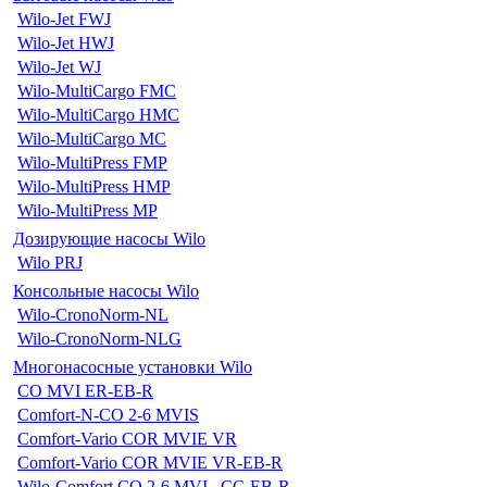
Wilo-Jet FWJ
Wilo-Jet HWJ
Wilo-Jet WJ
Wilo-MultiCargo FMC
Wilo-MultiCargo HMC
Wilo-MultiCargo MC
Wilo-MultiPress FMP
Wilo-MultiPress HMP
Wilo-MultiPress MP
Дозирующие насосы Wilo
Wilo PRJ
Консольные насосы Wilo
Wilo-CronoNorm-NL
Wilo-CronoNorm-NLG
Многонасосные установки Wilo
CO MVI ER-EB-R
Comfort-N-CO 2-6 MVIS
Comfort-Vario COR MVIE VR
Comfort-Vario COR MVIE VR-EB-R
Wilo-Comfort CO 2-6 MVI...CC-EB-R